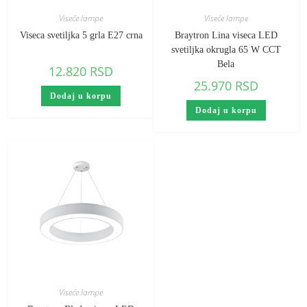
Viseće lampe
Viseće lampe
Viseca svetiljka 5 grla E27 crna
Braytron Lina viseca LED
svetiljka okrugla 65 W CCT
Bela
12.820
RSD
25.970
RSD
Dodaj u korpu
Dodaj u korpu
Viseće lampe