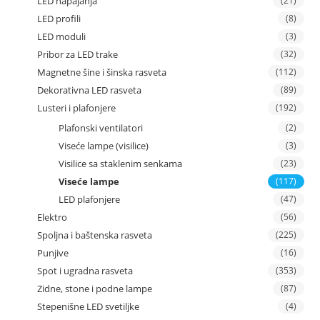
LED napajanja
(21)
LED profili
(8)
LED moduli
(3)
Pribor za LED trake
(32)
Magnetne šine i šinska rasveta
(112)
Dekorativna LED rasveta
(89)
Lusteri i plafonjere
(192)
Plafonski ventilatori
(2)
Viseće lampe (visilice)
(3)
Visilice sa staklenim senkama
(23)
Viseće lampe
(117)
LED plafonjere
(47)
Elektro
(56)
Spoljna i baštenska rasveta
(225)
Punjive
(16)
Spot i ugradna rasveta
(353)
Zidne, stone i podne lampe
(87)
Stepenišne LED svetiljke
(4)