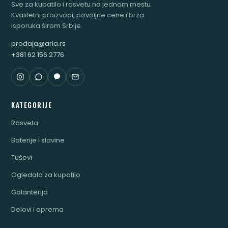
Sve za kupatilo i rasvetu na jednom mestu.
Kvalitetni proizvodi, povoljne cene i brza
isporuka širom Srbije.
prodaja@aria.rs
+381 62 156 2776
KATEGORIJE
Rasveta
Baterije i slavine
Tuševi
Ogledala za kupatilo
Galanterija
Delovi i oprema