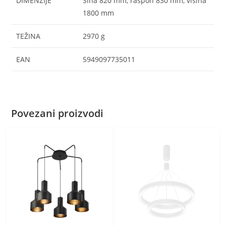
DIMENZIJE
Šina 820 mm, raspon 830 mm, visina
1800 mm
TEŽINA
2970 g
EAN
5949097735011
Povezani proizvodi