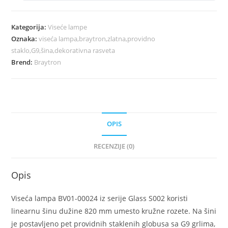
količina
Kategorija:
Viseće lampe
Oznaka:
viseća lampa,braytron,zlatna,providno
staklo,G9,šina,dekorativna rasveta
Brend:
Braytron
OPIS
RECENZIJE (0)
Opis
Viseća lampa BV01-00024 iz serije Glass S002 koristi
linearnu šinu dužine 820 mm umesto kružne rozete. Na šini
je postavljeno pet providnih staklenih globusa sa G9 grlima,