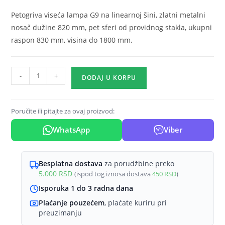
Petogriva viseća lampa G9 na linearnoj šini, zlatni metalni
nosač dužine 820 mm, pet sferi od providnog stakla, ukupni
raspon 830 mm, visina do 1800 mm.
Viseća
-
+
DODAJ U KORPU
lampa
5×G9
zlatna,
Poručite ili pitajte za ovaj proizvod:
linearna
WhatsApp
Viber
šina
sa
sferama
Besplatna dostava
za porudžbine preko
od
5.000
RSD
(ispod tog iznosa dostava
450
RSD
)
providnog
Isporuka 1 do 3 radna dana
stakla
Plaćanje pouzećem
, plaćate kuriru pri
Glass
preuzimanju
S002