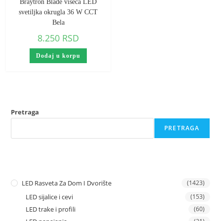
Braytron Blade viseca LED
svetiljka okrugla 36 W CCT
Bela
8.250
RSD
Dodaj u korpu
Pretraga
PRETRAGA
LED Rasveta Za Dom I Dvorište
(1423)
LED sijalice i cevi
(153)
LED trake i profili
(60)