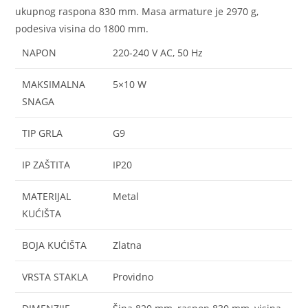
ukupnog raspona 830 mm. Masa armature je 2970 g,
podesiva visina do 1800 mm.
NAPON
220-240 V AC, 50 Hz
MAKSIMALNA
5×10 W
SNAGA
TIP GRLA
G9
IP ZAŠTITA
IP20
MATERIJAL
Metal
KUĆIŠTA
BOJA KUĆIŠTA
Zlatna
VRSTA STAKLA
Providno