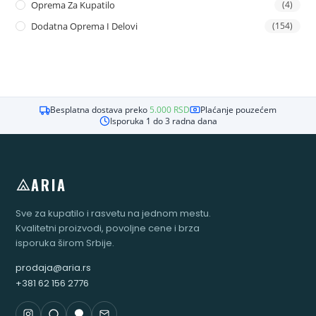
Oprema Za Kupatilo
(4)
Dodatna Oprema I Delovi
(154)
Besplatna dostava preko
5.000
RSD
Plaćanje pouzećem
Isporuka 1 do 3 radna dana
ARIA
Sve za kupatilo i rasvetu na jednom mestu.
Kvalitetni proizvodi, povoljne cene i brza
isporuka širom Srbije.
prodaja@aria.rs
+381 62 156 2776