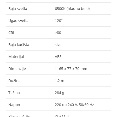
Boja svetla
6500K (hladno belo)
Ugao svetla
120°
CRI
≥80
Boja kućišta
siva
Materijal
ABS
Dimenzije
1165 x 77 x 70 mm
Dužina
1,2 m
Težina
284 g
Napon
220 do 240 V, 50/60 Hz
Klasa zaštite
CLASS II