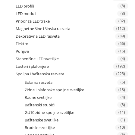
LED profili
(8)
LED moduli
(3)
Pribor za LED trake
(32)
Magnetne šine i šinska rasveta
(112)
Dekorativna LED rasveta
(89)
Elektro
(56)
Punjive
(16)
Stepenišne LED svetiljke
(4)
Lusteri i plafonjere
(192)
Spoljna i baštenska rasveta
(225)
Solarna rasveta
(6)
Zidne i plafonske spoljne svetiljke
(18)
Radne svetiljke
(4)
Baštenski stubići
(8)
GU10 zidne spoljne svetiljke
(11)
Baštenske svetiljke
(1)
Brodske svetiljke
(10)
Ubodne svetiljke
(8)