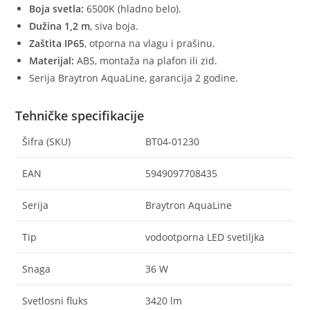
Boja svetla:
6500K (hladno belo).
Dužina 1,2 m
, siva boja.
Zaštita IP65
, otporna na vlagu i prašinu.
Materijal:
ABS, montaža na plafon ili zid.
Serija Braytron AquaLine, garancija 2 godine.
Tehničke specifikacije
Šifra (SKU)
BT04-01230
EAN
5949097708435
Serija
Braytron AquaLine
Tip
vodootporna LED svetiljka
Snaga
36 W
Svetlosni fluks
3420 lm