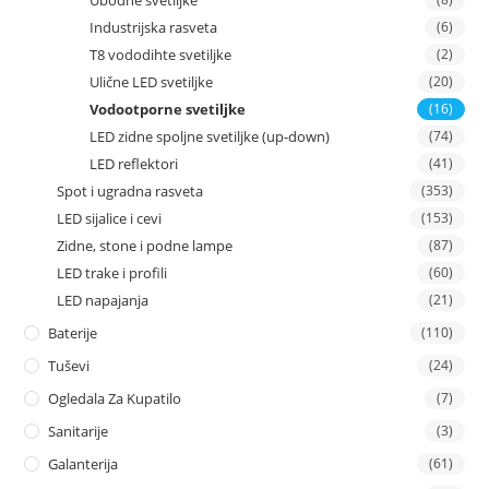
Industrijska rasveta
(6)
T8 vododihte svetiljke
(2)
Ulične LED svetiljke
(20)
Vodootporne svetiljke
(16)
LED zidne spoljne svetiljke (up-down)
(74)
LED reflektori
(41)
Spot i ugradna rasveta
(353)
LED sijalice i cevi
(153)
Zidne, stone i podne lampe
(87)
LED trake i profili
(60)
LED napajanja
(21)
Baterije
(110)
Tuševi
(24)
Ogledala Za Kupatilo
(7)
Sanitarije
(3)
Galanterija
(61)