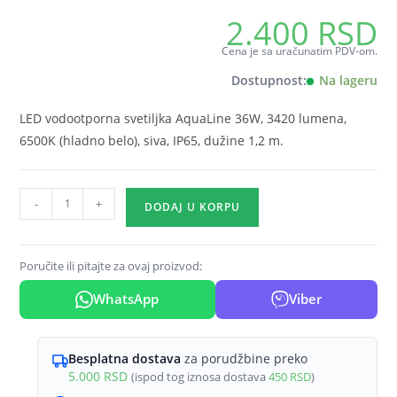
2.400
RSD
Cena je sa uračunatim PDV-om.
Dostupnost:
Na lageru
LED vodootporna svetiljka AquaLine 36W, 3420 lumena,
6500K (hladno belo), siva, IP65, dužine 1,2 m.
Vodootporna
-
+
DODAJ U KORPU
LED
svetiljka
AquaLine
Poručite ili pitajte za ovaj proizvod:
36W
WhatsApp
Viber
6500K
1,2
m
Besplatna dostava
za porudžbine preko
IP65
5.000
RSD
(ispod tog iznosa dostava
450
RSD
)