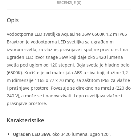
RECENZIJE (0)
Opis
Vodootporna LED svetiljka AquaLine 36W 6500K 1,2 m IP65
Braytron je vodootporna LED svetiljka sa ugrađenim
izvorom svetla, za vlažne, prašnjave i spoljne prostore. Ima
ugrađen LED izvor snage 36W koji daje oko 3420 lumena
svetla pod uglom od 120 stepeni. Boja svetla je hladno belo
(6500K). Kućište je od materijala ABS u siva boji, dužine 1,2
m (dimenzije 1165 x 77 x 70 mm), sa zaštitom IP65 za vlažne
i prašnjave prostore. Povezuje se direktno na mrežu (220 do
240 V), a može se i nadovezivati. Lepo osvetljava vlažne i
prašnjave prostore.
Karakteristike
Ugrađen LED 36W
, oko 3420 lumena, ugao 120°.