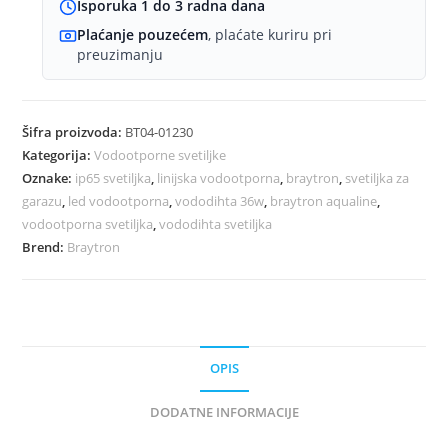
Braytron
Isporuka 1 do 3 radna dana
količina
Plaćanje pouzećem
, plaćate kuriru pri
preuzimanju
Šifra proizvoda:
BT04-01230
Kategorija:
Vodootporne svetiljke
Oznake:
ip65 svetiljka
,
linijska vodootporna
,
braytron
,
svetiljka za
garazu
,
led vodootporna
,
vododihta 36w
,
braytron aqualine
,
vodootporna svetiljka
,
vododihta svetiljka
Brend:
Braytron
OPIS
DODATNE INFORMACIJE