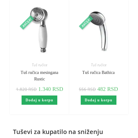
AKCIJA!
AKCIJA!
Tuš ručice
Tuš ručice
Tuš ručica mesingana
Tuš ručica Bathica
Rustic
1.340
RSD
482
RSD
1.820
RSD
556
RSD
Dodaj u korpu
Dodaj u korpu
Tuševi za kupatilo na sniženju