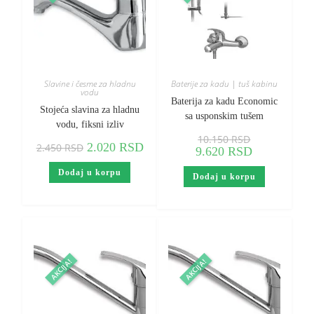
Slavine i česme za hladnu
Baterije za kadu | tuš kabinu
vodu
Baterija za kadu Economic
Stojeća slavina za hladnu
sa usponskim tušem
vodu, fiksni izliv
10.150
RSD
2.020
RSD
2.450
RSD
9.620
RSD
Dodaj u korpu
Dodaj u korpu
AKCIJA!
AKCIJA!