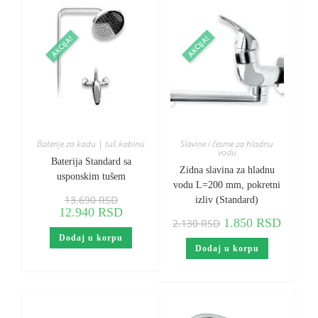
AKCIJA!
AKCIJA!
Baterije za kadu | tuš kabinu
Slavine i česme za hladnu
vodu
Baterija Standard sa
Zidna slavina za hladnu
usponskim tušem
vodu L=200 mm, pokretni
13.690
RSD
izliv (Standard)
12.940
RSD
1.850
RSD
2.130
RSD
Dodaj u korpu
Dodaj u korpu