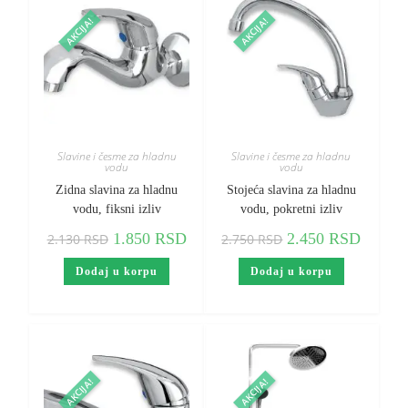
AKCIJA!
AKCIJA!
Slavine i česme za hladnu
Slavine i česme za hladnu
vodu
vodu
Zidna slavina za hladnu
Stojeća slavina za hladnu
vodu, fiksni izliv
vodu, pokretni izliv
1.850
RSD
2.450
RSD
2.130
RSD
2.750
RSD
Dodaj u korpu
Dodaj u korpu
AKCIJA!
AKCIJA!