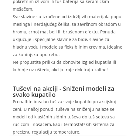
pokretnim izlivom ili tuš baterija sa keramičkim
mešačem.
Sve slavine su izrađene od izdržljivih materijala poput
mesinga i nerđajućeg čelika, sa završnom obradom u
hromu, crnoj mat boji ili brušenom efektu. Ponuda
uključuje i specijalne slavine za bide, slavine za
hladnu vodu i modele sa fleksibilnim crevima, idealne
za kuhinjsku upotrebu.
Ne propustite priliku da obnovite izgled kupatila ili
kuhinje uz uštedu, akcija traje dok traju zalihe!
Tuševi na akciji - Sniženi modeli za
svako kupatilo
Pronađite idealan tuš za svoje kupatilo po akcijskoj
ceni. U našoj ponudi tuševa na sniženju nalaze se
modeli od klasičnih zidnih tuševa do tuš setova sa
ručicom i nosačem, kao i termostatskih sistema za
preciznu regulaciju temperature.