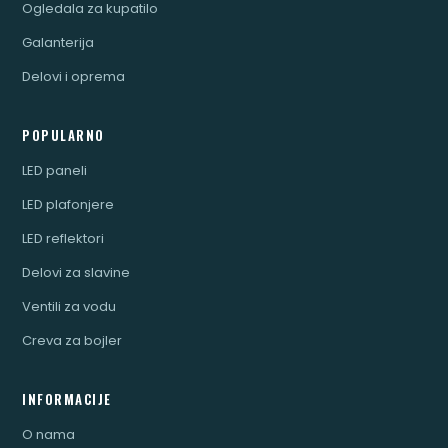
Ogledala za kupatilo
Galanterija
Delovi i oprema
POPULARNO
LED paneli
LED plafonjere
LED reflektori
Delovi za slavine
Ventili za vodu
Creva za bojler
INFORMACIJE
O nama