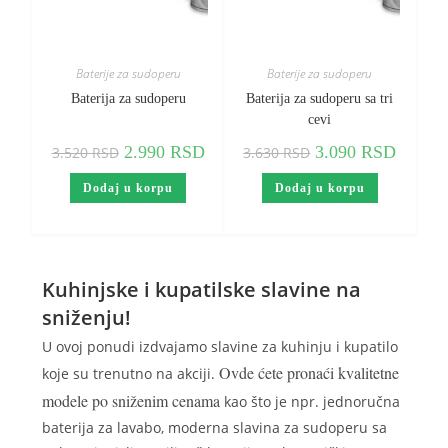
Baterije za sudoperu
Baterije za sudoperu
Baterija za sudoperu
Baterija za sudoperu sa tri
cevi
2.990
RSD
3.090
RSD
3.520
RSD
3.630
RSD
Dodaj u korpu
Dodaj u korpu
Kuhinjske i kupatilske slavine na
sniženju!​
U ovoj ponudi izdvajamo slavine za kuhinju i kupatilo
Ovde ćete pronaći kvalitetne
koje su trenutno na akciji.
modele po sniženim cenama
kao što je npr. jednoručna
baterija za lavabo, moderna slavina za sudoperu sa