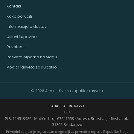
Kontakt
Kako poručiti
Informacije o dostavi
Uslovi kupovine
Privatnost
Rasveta otporna na vlagu
Vodič: rasveta za kupatilo
© 2026 Aria.rs · Sve za kupatilo i rasvetu
PODACI O PRODAVCU
ARIA
PIB: 114519486 · Matični broj: 67641558 · Adresa: Bratstva jedinstva bb,
31305 Brodarevo
Privredni subjekt je registrovan u Agenciji za privredne registre Republike Srbije