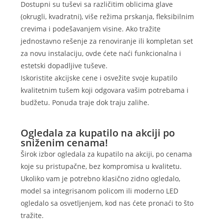
Dostupni su tuševi sa različitim oblicima glave
(okrugli, kvadratni), više režima prskanja, fleksibilnim
crevima i podešavanjem visine. Ako tražite
jednostavno rešenje za renoviranje ili kompletan set
za novu instalaciju, ovde ćete naći funkcionalna i
estetski dopadljive tuševe.
Iskoristite akcijske cene i osvežite svoje kupatilo
kvalitetnim tušem koji odgovara vašim potrebama i
budžetu. Ponuda traje dok traju zalihe.
Ogledala za kupatilo na akciji po
sniženim cenama!
Širok izbor ogledala za kupatilo na akciji, po cenama
koje su pristupačne, bez kompromisa u kvalitetu.
Ukoliko vam je potrebno klasično zidno ogledalo,
model sa integrisanom policom ili moderno LED
ogledalo sa osvetljenjem, kod nas ćete pronaći to što
tražite.