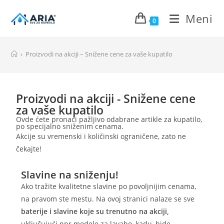
Meni
0
›
Proizvodi na akciji – Snižene cene za vaše kupatilo
Proizvodi na akciji - Snižene cene
za vaše kupatilo
Ovde ćete pronaći pažljivo odabrane artikle za kupatilo,
po specijalno sniženim cenama.
Akcije su vremenski i količinski ograničene, zato ne
čekajte!
Slavine na sniženju!
Ako tražite kvalitetne slavine po povoljnijim cenama,
na pravom ste mestu. Na ovoj stranici nalaze se sve
baterije i slavine koje su trenutno na akciji,
uključujući npr modele za lavabo, kadu, bide,