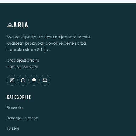
ARIA
Sve za kupatilo i rasvetu na jednom mestu.
Kvalitetni proizvodi, povoljne cene i brza
isporuka širom Srbije.
prodaja@aria.rs
+381 62 156 2776
KATEGORIJE
Rasveta
Baterije i slavine
Tuševi