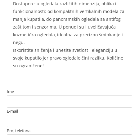
Dostupna su ogledala različitih dimenzija, oblika i
funkcionalnosti: od kompaktnih vertikalnih modela za
manja kupatila, do panoramskih ogledala sa antifog
zaštitom i senzorima. U ponudi su i uveličavajuća
kozmetička ogledala, idealna za precizno šminkanje i
negu.
Iskoristite sniženja i unesite svetlost i eleganciju u
svoje kupatilo jer pravo ogledalo čini razliku. Količine
su ograničene!
Ime
E-mail
Broj telefona