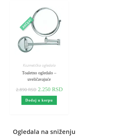
AKCIJA!
Kozmetička ogledala
Toaletno ogledalo –
uveličavajuće
2.250
RSD
2.890
RSD
Dodaj u korpu
Ogledala na sniženju