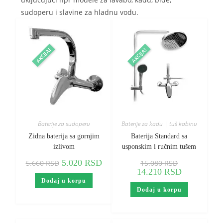
sudoperu i slavine za hladnu vodu.
AKCIJA!
AKCIJA!
Baterije za sudoperu
Baterije za kadu | tuš kabinu
Zidna baterija sa gornjim
Baterija Standard sa
izlivom
usponskim i ručnim tušem
5.020
RSD
5.660
RSD
15.080
RSD
14.210
RSD
Dodaj u korpu
Dodaj u korpu