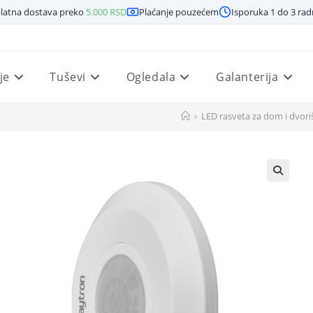
latna dostava preko
5.000
RSD
Plaćanje pouzećem
Isporuka 1 do 3 ra
je
Tuševi
Ogledala
Galanterija
›
LED rasveta za dom i dvori