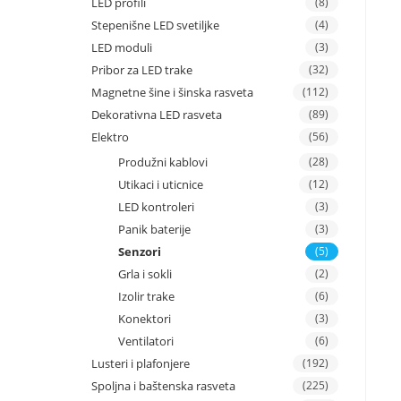
LED profili
(8)
Stepenišne LED svetiljke
(4)
LED moduli
(3)
Pribor za LED trake
(32)
Magnetne šine i šinska rasveta
(112)
Dekorativna LED rasveta
(89)
Elektro
(56)
Produžni kablovi
(28)
Utikaci i uticnice
(12)
LED kontroleri
(3)
Panik baterije
(3)
Senzori
(5)
Grla i sokli
(2)
Izolir trake
(6)
Konektori
(3)
Ventilatori
(6)
Lusteri i plafonjere
(192)
Spoljna i baštenska rasveta
(225)