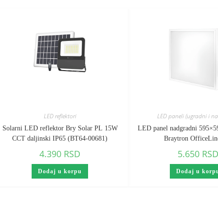
LED reflektori
LED paneli (ugradni i n
Solarni LED reflektor Bry Solar PL 15W
LED panel nadgradni 595×
CCT daljinski IP65 (BT64-00681)
Braytron OfficeLin
4.390
RSD
5.650
RS
Dodaj u korpu
Dodaj u korp