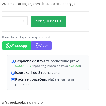
Automatsko paljenje svetla uz ustedu energije.
Senzor
-
+
DODAJ U KORPU
pokreta
MS01
360
Poručite ili pitajte za ovaj proizvod:
stepeni
WhatsApp
Viber
IP20
količina
Besplatna dostava
za porudžbine preko
5.000
RSD
(ispod tog iznosa dostava
450
RSD
)
Isporuka 1 do 3 radna dana
Plaćanje pouzećem
, plaćate kuriru pri
preuzimanju
Šifra proizvoda:
BY31-01010