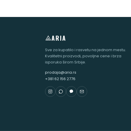
ARIA
Sve za kupatilo i rasvetu na jednom mestu.
Kvalitetni proizvodi, povoljne cene i brza
isporuka širom Srbije.
prodaja@aria.rs
+381 62 156 2776