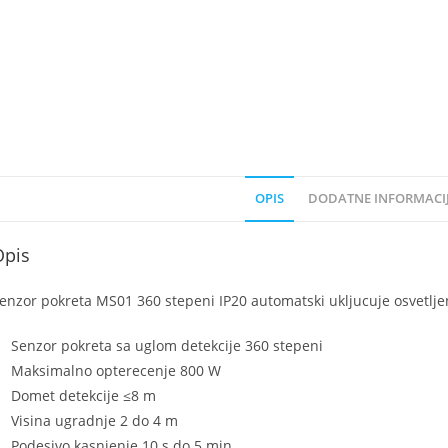
OPIS
DODATNE INFORMACI
Opis
enzor pokreta MS01 360 stepeni IP20 automatski ukljucuje osvetlje
Senzor pokreta sa uglom detekcije 360 stepeni
Maksimalno opterecenje 800 W
Domet detekcije ≤8 m
Visina ugradnje 2 do 4 m
Podesivo kasnjenje 10 s do 5 min