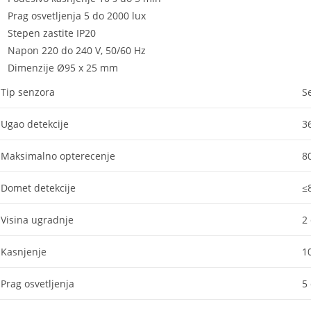
Prag osvetljenja 5 do 2000 lux
Stepen zastite IP20
Napon 220 do 240 V, 50/60 Hz
Dimenzije Ø95 x 25 mm
Tip senzora
S
Ugao detekcije
3
Maksimalno opterecenje
8
Domet detekcije
≤
Visina ugradnje
2
Kasnjenje
1
Prag osvetljenja
5