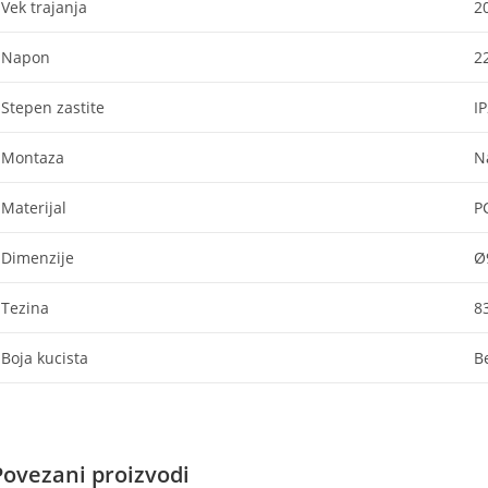
Vek trajanja
2
Napon
2
Stepen zastite
I
Montaza
N
Materijal
P
Dimenzije
Ø
Tezina
8
Boja kucista
B
Povezani proizvodi