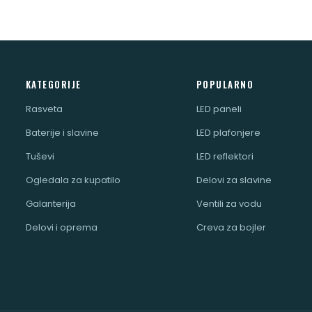
KATEGORIJE
POPULARNO
Rasveta
LED paneli
Baterije i slavine
LED plafonjere
Tuševi
LED reflektori
Ogledala za kupatilo
Delovi za slavine
Galanterija
Ventili za vodu
Delovi i oprema
Creva za bojler