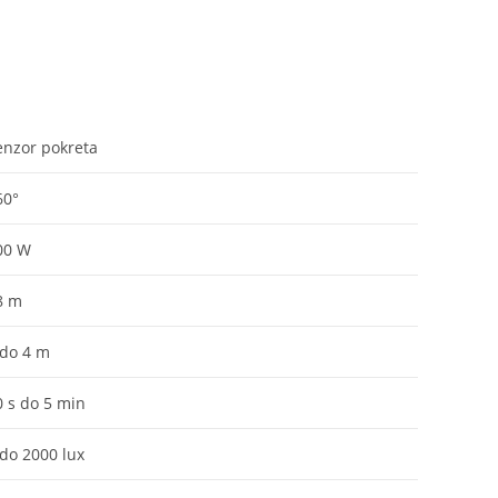
enzor pokreta
60°
00 W
8 m
 do 4 m
0 s do 5 min
 do 2000 lux