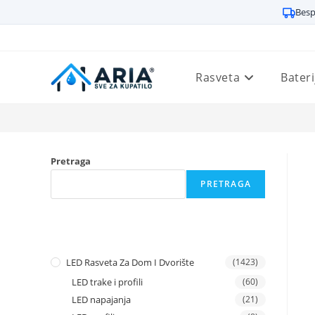
Besp
Preskoči
na
sadržaj
Rasveta
Bateri
Pretraga
PRETRAGA
LED Rasveta Za Dom I Dvorište
(1423)
LED trake i profili
(60)
LED napajanja
(21)