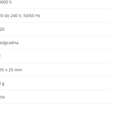
0000 h
20 do 240 V, 50/60 Hz
P20
adgradna
C
95 x 25 mm
3 g
ela