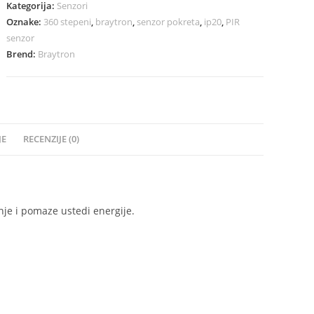
Kategorija:
Senzori
Oznake:
360 stepeni
,
braytron
,
senzor pokreta
,
ip20
,
PIR
senzor
Brend:
Braytron
JE
RECENZIJE (0)
nje i pomaze ustedi energije.