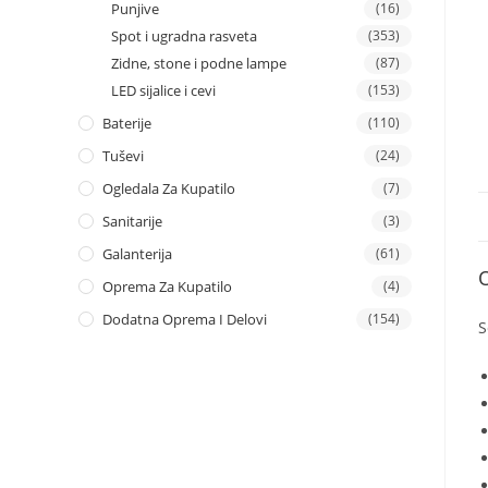
Punjive
(16)
Spot i ugradna rasveta
(353)
Zidne, stone i podne lampe
(87)
LED sijalice i cevi
(153)
Baterije
(110)
Tuševi
(24)
Ogledala Za Kupatilo
(7)
Sanitarije
(3)
Galanterija
(61)
Oprema Za Kupatilo
(4)
Dodatna Oprema I Delovi
(154)
S