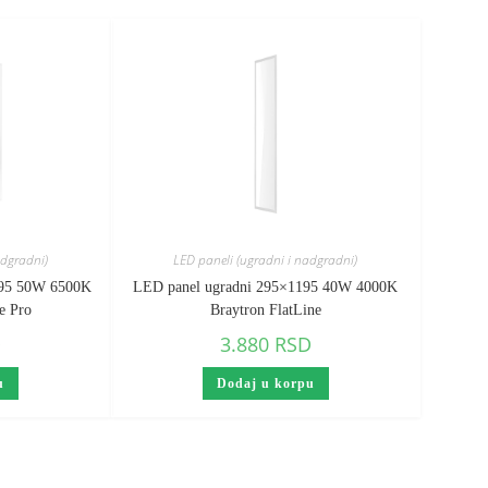
adgradni)
LED paneli (ugradni i nadgradni)
595 50W 6500K
LED panel ugradni 295×1195 40W 4000K
e Pro
Braytron FlatLine
D
3.880
RSD
u
Dodaj u korpu