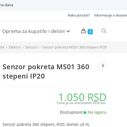
dna dana
Kako poručiti?
Informacije o dostavi
Oprema za kupatilo i delovi
Pretraži
0
šte
›
Elektro
›
Senzori
›
Senzor pokreta MS01 360 stepeni IP20
veb
Senzor pokreta MS01 360
sajt
stepeni IP20
1.050
RSD
Cena je sa uračunatim PDV-om.
Dostupnost:
Na lageru
Senzor pokreta 360 stepeni, IP20, domet ≤8 m.