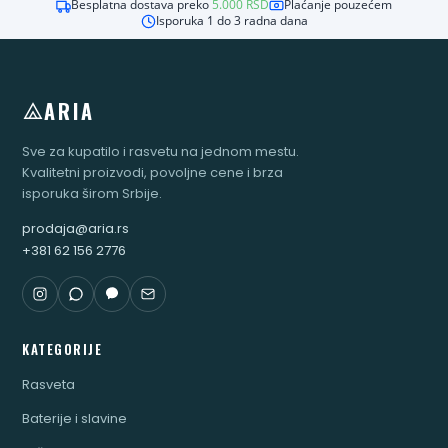
Besplatna dostava preko
5.000
RSD
Plaćanje pouzećem
Isporuka 1 do 3 radna dana
ARIA
Sve za kupatilo i rasvetu na jednom mestu.
Kvalitetni proizvodi, povoljne cene i brza
isporuka širom Srbije.
prodaja@aria.rs
+381 62 156 2776
KATEGORIJE
Rasveta
Baterije i slavine