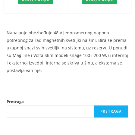
Napajanje obezbeđuje 48 V jednosmernog napona
potrebnog za rad magnetnih svetiljki na šini. Bira se prema
ukupnoj snazi svih svetiljki na sistemu, uz rezervu.U ponudi
su MagLine i Volta Slim modeli snage 100 i 200 W, u internoj
i eksternoj izvedbi. Interna se skriva u šinu, a eksterna se
postavlja van nje.
Pretraga
PRETRAGA