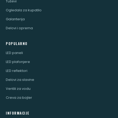
Tuševi
Ogledala za kupatilo
Galanterija
Delovi i oprema
POPULARNO
LED paneli
LED plafonjere
LED reflektori
Delovi za slavine
Ventili za vodu
Creva za bojler
INFORMACIJE