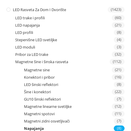
LED Rasveta Za Dom I Dvorište
(1423)
LED trake i profili
(60)
LED napajanja
(21)
LED profili
(8)
Stepenišne LED svetiljke
(4)
LED moduli
(3)
Pribor za LED trake
(32)
Magnetne šine i šinska rasveta
(112)
Magnetne sine
(21)
Konektori i pribor
(16)
LED šinski reflektori
(8)
Šine i konektori
(22)
GU10 šinski reflektori
(7)
Magnetne linearne svetiljke
(12)
Magnetni spotovi
(11)
Magnetni zidni osvetljivači
(7)
Napajanja
(8)