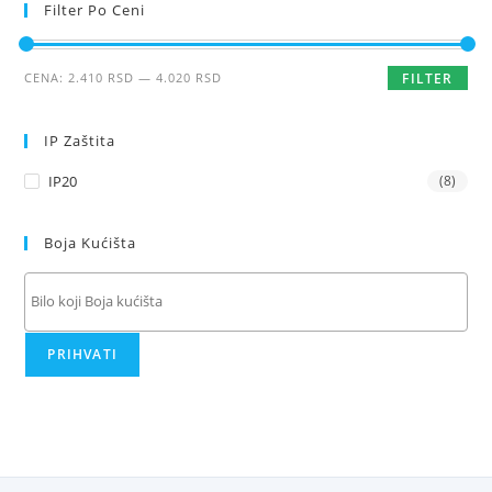
Filter Po Ceni
Minimalna
Maksimalna
CENA:
2.410 RSD
—
4.020 RSD
FILTER
cena
cena
IP Zaštita
IP20
(8)
Boja Kućišta
PRIHVATI