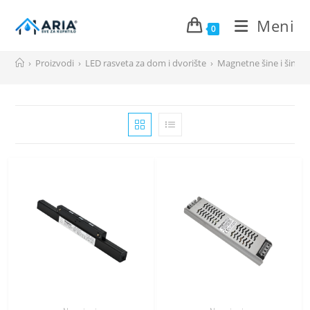
Meni
0
Preskoči
›
Proizvodi
›
LED rasveta za dom i dvorište
›
Magnetne šine i šinska
na
sadržaj