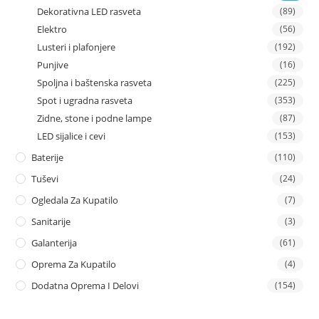
Dekorativna LED rasveta
(89)
Elektro
(56)
Lusteri i plafonjere
(192)
Punjive
(16)
Spoljna i baštenska rasveta
(225)
Spot i ugradna rasveta
(353)
Zidne, stone i podne lampe
(87)
LED sijalice i cevi
(153)
Baterije
(110)
Tuševi
(24)
Ogledala Za Kupatilo
(7)
Sanitarije
(3)
Galanterija
(61)
Oprema Za Kupatilo
(4)
Dodatna Oprema I Delovi
(154)