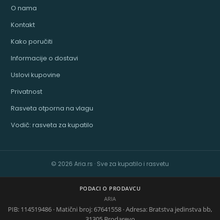
O nama
Kontakt
Kako poručiti
Informacije o dostavi
Uslovi kupovine
Privatnost
Rasveta otporna na vlagu
Vodič: rasveta za kupatilo
© 2026 Aria.rs · Sve za kupatilo i rasvetu
PODACI O PRODAVCU
ARIA
PIB: 114519486 · Matični broj: 67641558 · Adresa: Bratstva jedinstva bb,
31305 Brodarevo