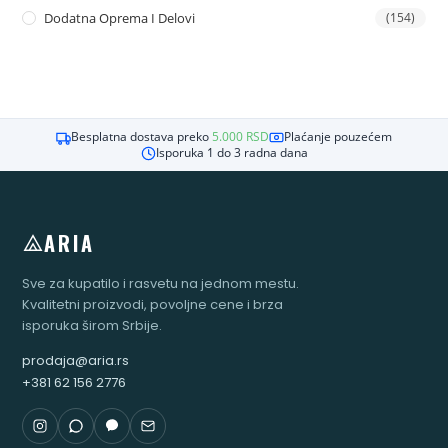
Dodatna Oprema I Delovi
(154)
Besplatna dostava preko
5.000
RSD
Plaćanje pouzećem
Isporuka 1 do 3 radna dana
ARIA
Sve za kupatilo i rasvetu na jednom mestu.
Kvalitetni proizvodi, povoljne cene i brza
isporuka širom Srbije.
prodaja@aria.rs
+381 62 156 2776