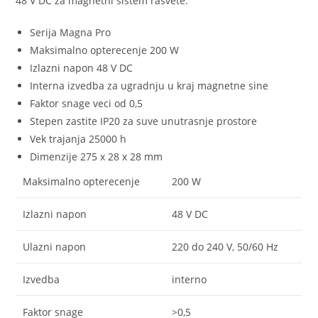
48 V DC za magnetni sistem rasvete.
Serija Magna Pro
Maksimalno opterecenje 200 W
Izlazni napon 48 V DC
Interna izvedba za ugradnju u kraj magnetne sine
Faktor snage veci od 0,5
Stepen zastite IP20 za suve unutrasnje prostore
Vek trajanja 25000 h
Dimenzije 275 x 28 x 28 mm
Maksimalno opterecenje
200 W
Izlazni napon
48 V DC
Ulazni napon
220 do 240 V, 50/60 Hz
Izvedba
interno
Faktor snage
>0,5