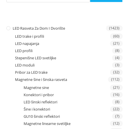
LED Rasveta Za Dom I Dvorište
(1423)
LED trake i profili
(60)
LED napajanja
(21)
LED profili
(8)
Stepenišne LED svetiljke
(4)
LED moduli
(3)
Pribor za LED trake
(32)
Magnetne šine i šinska rasveta
(112)
Magnetne sine
(21)
Konektori i pribor
(16)
LED šinski reflektori
(8)
Šine i konektori
(22)
GU10 šinski reflektori
(7)
Magnetne linearne svetiljke
(12)