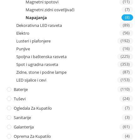
Magnetni spotovi
(11)
Magnetni zidni osvetljivači
(7)
Napajanja
(8)
Dekorativna LED rasveta
(89)
Elektro
(56)
Lusteri i plafonjere
(192)
Punjive
(16)
Spoljna i baštenska rasveta
(225)
Spot i ugradna rasveta
(353)
Zidne, stone i podne lampe
(87)
LED sijalice i cevi
(153)
Baterije
(110)
Tuševi
(24)
Ogledala Za Kupatilo
(7)
Sanitarije
(3)
Galanterija
(61)
Oprema Za Kupatilo
(4)