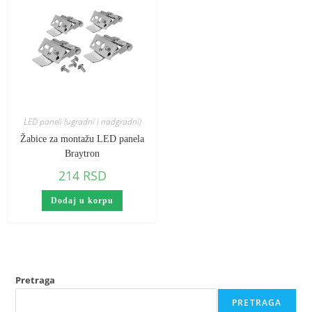
LED paneli (ugradni i nadgradni)
Žabice za montažu LED panela
Braytron
214
RSD
Dodaj u korpu
Pretraga
PRETRAGA