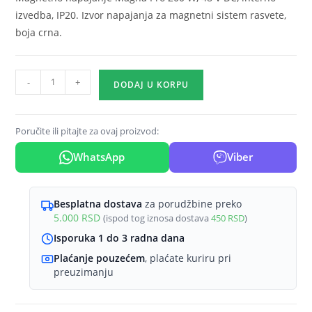
izvedba, IP20. Izvor napajanja za magnetni sistem rasvete,
boja crna.
Magnetno
-
+
DODAJ U KORPU
napajanje
Magna
Pro
Poručite ili pitajte za ovaj proizvod:
200
WhatsApp
Viber
W
interno
crna
Besplatna dostava
za porudžbine preko
količina
5.000
RSD
(ispod tog iznosa dostava
450
RSD
)
Isporuka 1 do 3 radna dana
Plaćanje pouzećem
, plaćate kuriru pri
preuzimanju