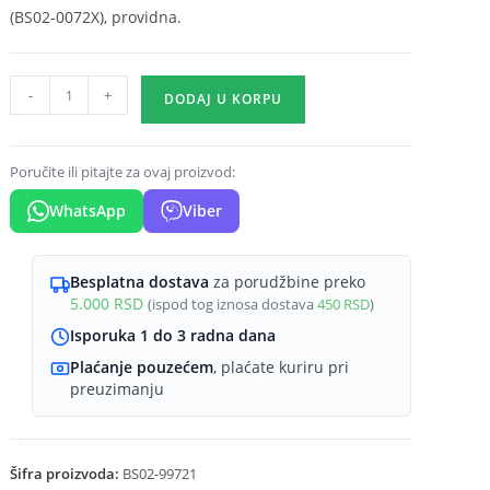
(BS02-0072X), providna.
CobLine
-
+
DODAJ U KORPU
220V
klips
240L
Poručite ili pitajte za ovaj proizvod:
Braytron
WhatsApp
Viber
količina
Besplatna dostava
za porudžbine preko
5.000
RSD
(ispod tog iznosa dostava
450
RSD
)
Isporuka 1 do 3 radna dana
Plaćanje pouzećem
, plaćate kuriru pri
preuzimanju
Šifra proizvoda:
BS02-99721