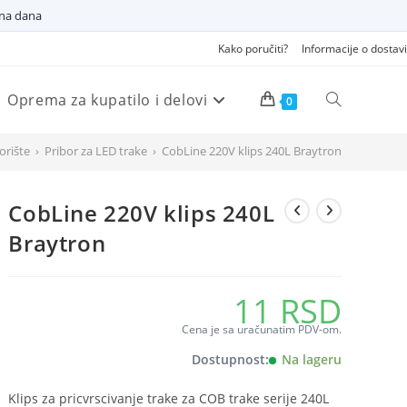
dna dana
Kako poručiti?
Informacije o dostavi
Oprema za kupatilo i delovi
Pretraži
0
orište
›
Pribor za LED trake
›
CobLine 220V klips 240L Braytron
veb
CobLine 220V klips 240L
sajt
Braytron
11
RSD
Cena je sa uračunatim PDV-om.
Dostupnost:
Na lageru
Klips za pricvrscivanje trake za COB trake serije 240L