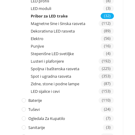
LED profili
(8)
LED moduli
(3)
Pribor za LED trake
(32)
Magnetne šine i šinska rasveta
(112)
Dekorativna LED rasveta
(89)
Elektro
(56)
Punjive
(16)
Stepenišne LED svetiljke
(4)
Lusteri i plafonjere
(192)
Spoljna i baštenska rasveta
(225)
Spot i ugradna rasveta
(353)
Zidne, stone i podne lampe
(87)
LED sijalice i cevi
(153)
Baterije
(110)
Tuševi
(24)
Ogledala Za Kupatilo
(7)
Sanitarije
(3)