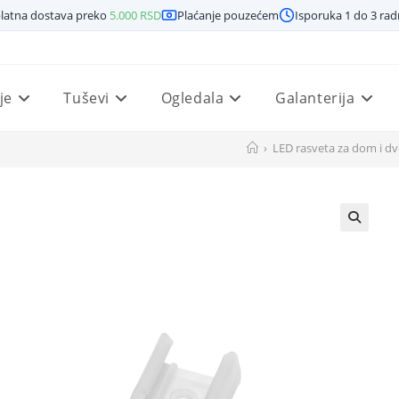
latna dostava preko
5.000
RSD
Plaćanje pouzećem
Isporuka 1 do 3 ra
je
Tuševi
Ogledala
Galanterija
›
LED rasveta za dom i dv