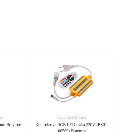
ke
Pribor za LED trake
 mm Braytron
Kontroler za RGB LED traku 220V (BS01-
00509) Braytron