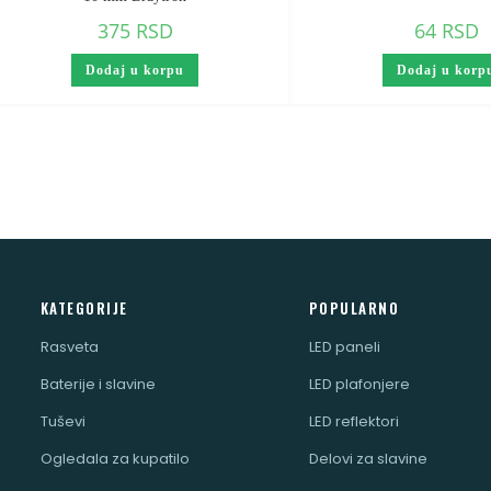
375
RSD
64
RSD
Dodaj u korpu
Dodaj u korp
KATEGORIJE
POPULARNO
Rasveta
LED paneli
Baterije i slavine
LED plafonjere
Tuševi
LED reflektori
Ogledala za kupatilo
Delovi za slavine