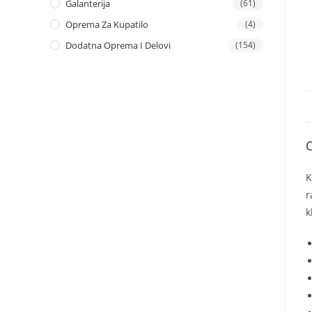
Galanterija
(61)
Oprema Za Kupatilo
(4)
Dodatna Oprema I Delovi
(154)
K
r
k