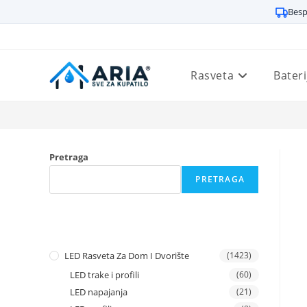
Besp
Preskoči
na
sadržaj
Rasveta
Bateri
Pretraga
PRETRAGA
LED Rasveta Za Dom I Dvorište
(1423)
LED trake i profili
(60)
LED napajanja
(21)