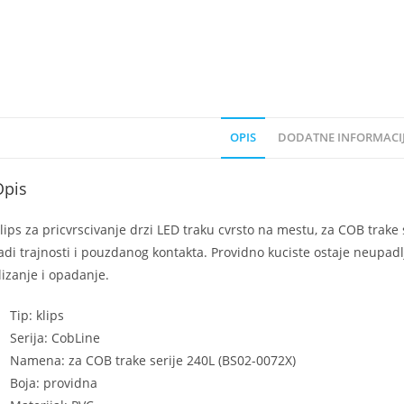
OPIS
DODATNE INFORMACI
Opis
lips za pricvrscivanje drzi LED traku cvrsto na mestu, za COB trake 
adi trajnosti i pouzdanog kontakta. Providno kuciste ostaje neupadl
lizanje i opadanje.
Tip: klips
Serija: CobLine
Namena: za COB trake serije 240L (BS02-0072X)
Boja: providna