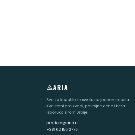
ARIA
Sve za kupatilo i rasvetu na jednom mestu.
Kvalitetni proizvodi, povoljne cene i brza
isporuka širom Srbije.
prodaja@aria.rs
+381 62 156 2776