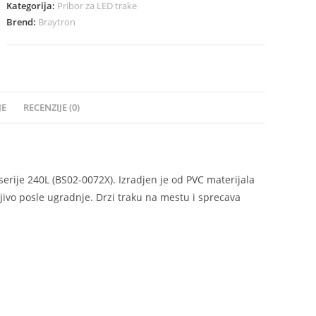
Kategorija:
Pribor za LED trake
Brend:
Braytron
JE
RECENZIJE (0)
serije 240L (BS02-0072X). Izradjen je od PVC materijala
jivo posle ugradnje. Drzi traku na mestu i sprecava