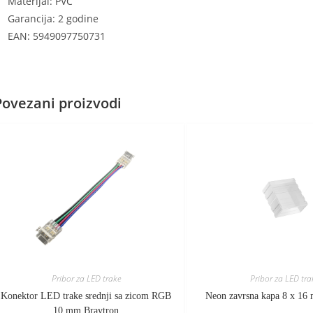
Materijal: PVC
Garancija: 2 godine
EAN: 5949097750731
Povezani proizvodi
Pribor za LED trake
Pribor za LED tra
Konektor LED trake srednji sa zicom RGB
Neon zavrsna kapa 8 x 16
10 mm Braytron