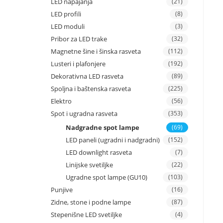
LED napajanja
(21)
LED profili
(8)
LED moduli
(3)
Pribor za LED trake
(32)
Magnetne šine i šinska rasveta
(112)
Lusteri i plafonjere
(192)
Dekorativna LED rasveta
(89)
Spoljna i baštenska rasveta
(225)
Elektro
(56)
Spot i ugradna rasveta
(353)
Nadgradne spot lampe
(69)
LED paneli (ugradni i nadgradni)
(152)
LED downlight rasveta
(7)
Linijske svetiljke
(22)
Ugradne spot lampe (GU10)
(103)
Punjive
(16)
Zidne, stone i podne lampe
(87)
Stepenišne LED svetiljke
(4)