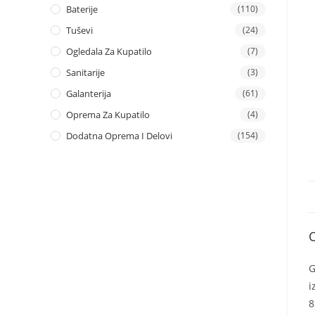
Baterije
(110)
Tuševi
(24)
Ogledala Za Kupatilo
(7)
Sanitarije
(3)
Galanterija
(61)
Oprema Za Kupatilo
(4)
Dodatna Oprema I Delovi
(154)
G
i
8