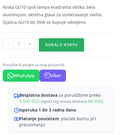
Niska GU10 spot lampa kvadratna oblika, bela
aluminijum, okretna glava za usmeravanje svetla.
Sijalica GU10 do 35W se kupuje odvojeno.
GU10
-
+
DODAJ U KORPU
nadgradni
spot
kvadratna
Poručite ili pitajte za ovaj proizvod:
bela
WhatsApp
Viber
Braytron
Gama
(visina
Besplatna dostava
za porudžbine preko
5.000
RSD
(ispod tog iznosa dostava
450
RSD
)
85
mm)
Isporuka 1 do 3 radna dana
količina
Plaćanje pouzećem
, plaćate kuriru pri
preuzimanju