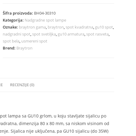
Šifra proizvoda:
BH04-30310
Kategorija:
Nadgradne spot lampe
Oznake:
braytron gama
,
braytron
,
spot kvadratna
,
gu10 spot
,
nadgradni spot
,
spot svetiljka
,
gu10 armatura
,
spot rasveta
,
spot bela
,
usmereni spot
Brend:
Braytron
JE
RECENZIJE (0)
t lampa sa GU10 grlom, u koju stavljate sijalicu po
 kvadratna, dimenzija 80 x 80 mm, sa niskom visinom od
je. Sijalica nije uključena, pa GU10 sijalicu (do 35W)