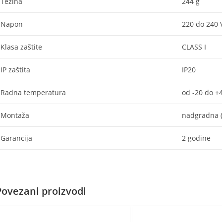
Težina
244 g
Napon
220 do 240 
Klasa zaštite
CLASS I
IP zaštita
IP20
Radna temperatura
od -20 do +
Montaža
nadgradna (p
Garancija
2 godine
Povezani proizvodi