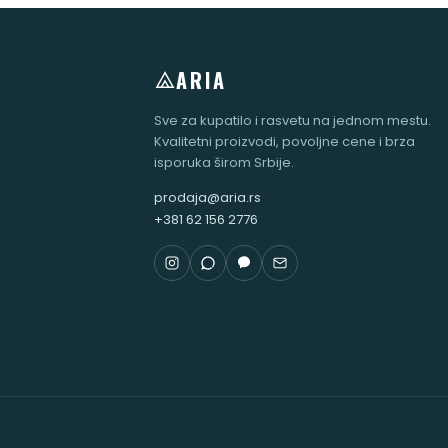
ARIA
Sve za kupatilo i rasvetu na jednom mestu.
Kvalitetni proizvodi, povoljne cene i brza
isporuka širom Srbije.
prodaja@aria.rs
+381 62 156 2776