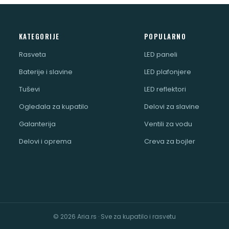
KATEGORIJE
POPULARNO
Rasveta
LED paneli
Baterije i slavine
LED plafonjere
Tuševi
LED reflektori
Ogledala za kupatilo
Delovi za slavine
Galanterija
Ventili za vodu
Delovi i oprema
Creva za bojler
© 2026 Aria.rs · Sve za kupatilo i rasvetu