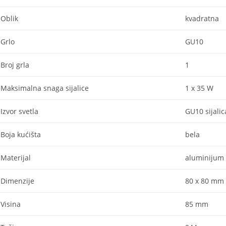
Oblik
kvadratna
Grlo
GU10
Broj grla
1
Maksimalna snaga sijalice
1 x 35 W
Izvor svetla
GU10 sijalic
Boja kućišta
bela
Materijal
aluminijum
Dimenzije
80 x 80 mm
Visina
85 mm