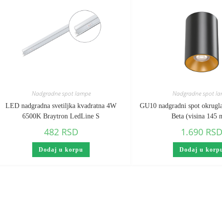
Nadgradne spot lampe
Nadgradne spot l
LED nadgradna svetiljka kvadratna 4W
GU10 nadgradni spot okrugla
6500K Braytron LedLine S
Beta (visina 145
482
RSD
1.690
RS
Dodaj u korpu
Dodaj u korp