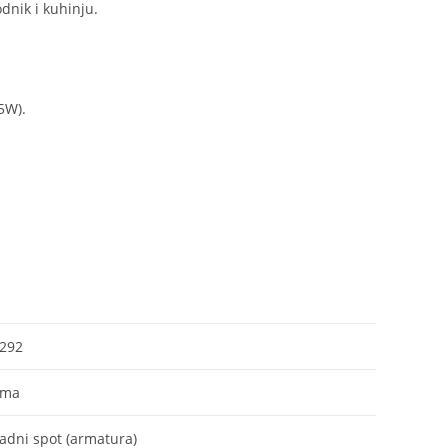
odnik i kuhinju.
5W).
292
ama
dni spot (armatura)