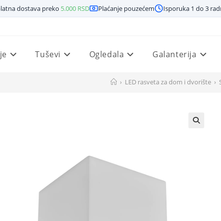
latna dostava preko
5.000
RSD
Plaćanje pouzećem
Isporuka 1 do 3 ra
je
Tuševi
Ogledala
Galanterija
›
LED rasveta za dom i dvorište
›