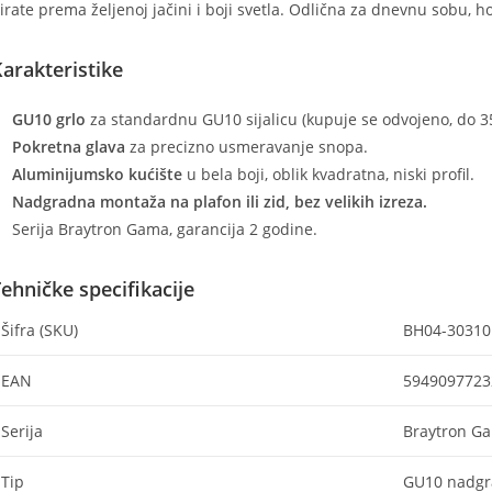
irate prema željenoj jačini i boji svetla. Odlična za dnevnu sobu, h
arakteristike
GU10 grlo
za standardnu GU10 sijalicu (kupuje se odvojeno, do 3
Pokretna glava
za precizno usmeravanje snopa.
Aluminijumsko kućište
u bela boji, oblik kvadratna, niski profil.
Nadgradna montaža na plafon ili zid, bez velikih izreza.
Serija Braytron Gama, garancija 2 godine.
ehničke specifikacije
Šifra (SKU)
BH04-30310
EAN
5949097723
Serija
Braytron G
Tip
GU10 nadgra