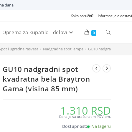
dna dana
Kako poručiti?
Informacije o dostavi
Oprema za kupatilo i delovi
Pretraži
0
Spot i ugradna rasveta
›
Nadgradne spot lampe
›
GU10 nadgradni spot kva
veb
GU10 nadgradni spot
sajt
kvadratna bela Braytron
Gama (visina 85 mm)
1.310
RSD
Cena je sa uračunatim PDV-om.
Dostupnost:
Na lageru