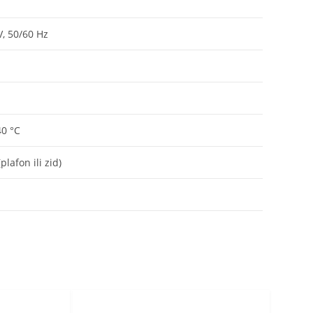
V, 50/60 Hz
40 °C
lafon ili zid)