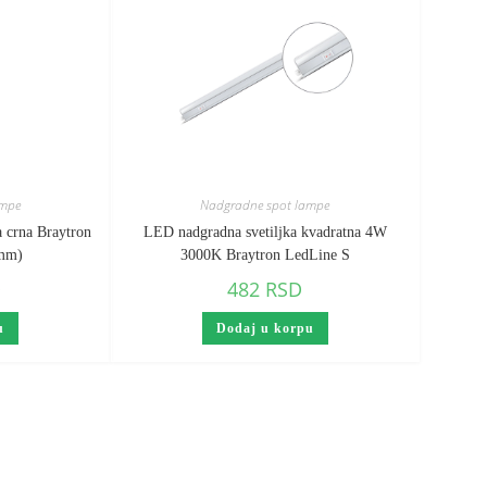
ampe
Nadgradne spot lampe
 crna Braytron
LED nadgradna svetiljka kvadratna 4W
 mm)
3000K Braytron LedLine S
D
482
RSD
u
Dodaj u korpu