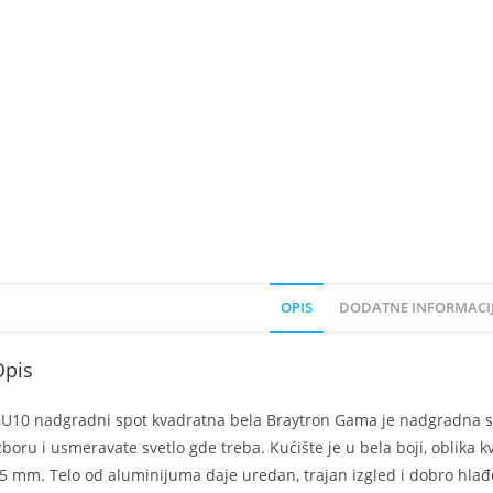
OPIS
DODATNE INFORMACI
Opis
U10 nadgradni spot kvadratna bela Braytron Gama je nadgradna spo
zboru i usmeravate svetlo gde treba. Kućište je u bela boji, oblika
5 mm. Telo od aluminijuma daje uredan, trajan izgled i dobro hlađen