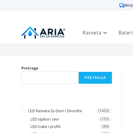
Besp
Preskoči
na
sadržaj
Rasveta
Bateri
Pretraga
PRETRAGA
LED Rasveta Za Dom I Dvorište
(1423)
LED sijalice i cevi
(153)
LED trake i profili
(60)