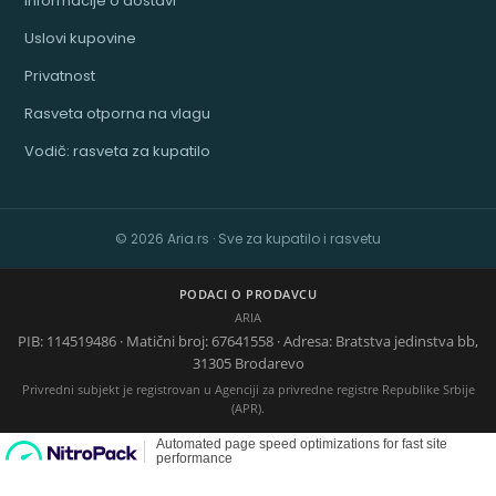
Informacije o dostavi
Uslovi kupovine
Privatnost
Rasveta otporna na vlagu
Vodič: rasveta za kupatilo
© 2026 Aria.rs · Sve za kupatilo i rasvetu
PODACI O PRODAVCU
ARIA
PIB: 114519486 · Matični broj: 67641558 · Adresa: Bratstva jedinstva bb,
31305 Brodarevo
Privredni subjekt je registrovan u Agenciji za privredne registre Republike Srbije
(APR).