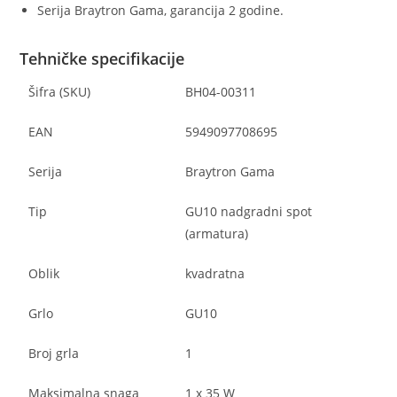
Serija Braytron Gama, garancija 2 godine.
Tehničke specifikacije
Šifra (SKU)
BH04-00311
EAN
5949097708695
Serija
Braytron Gama
Tip
GU10 nadgradni spot
(armatura)
Oblik
kvadratna
Grlo
GU10
Broj grla
1
Maksimalna snaga
1 x 35 W