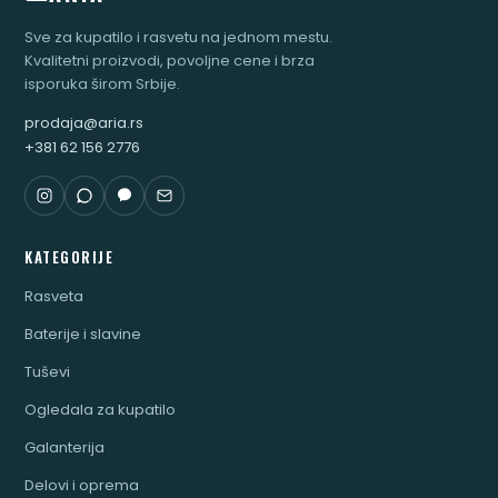
Sve za kupatilo i rasvetu na jednom mestu.
Kvalitetni proizvodi, povoljne cene i brza
isporuka širom Srbije.
prodaja@aria.rs
+381 62 156 2776
KATEGORIJE
Rasveta
Baterije i slavine
Tuševi
Ogledala za kupatilo
Galanterija
Delovi i oprema