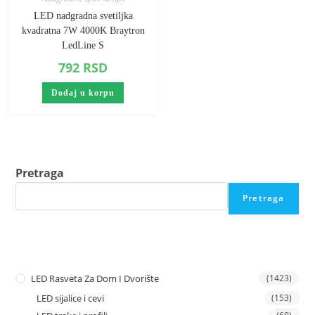
LED nadgradna svetiljka
kvadratna 7W 4000K Braytron
LedLine S
792
RSD
Dodaj u korpu
Pretraga
Pretraga
LED Rasveta Za Dom I Dvorište
(1423)
LED sijalice i cevi
(153)