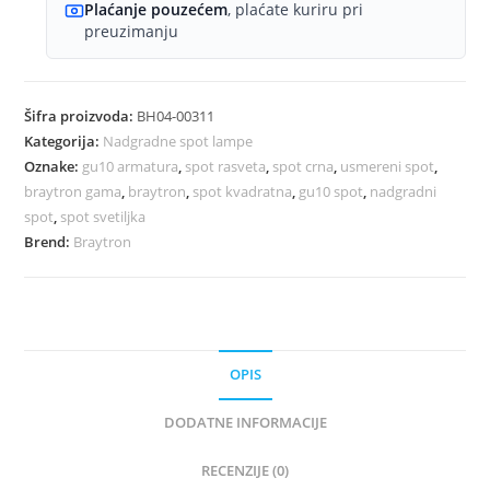
Plaćanje pouzećem
, plaćate kuriru pri
preuzimanju
Šifra proizvoda:
BH04-00311
Kategorija:
Nadgradne spot lampe
Oznake:
gu10 armatura
,
spot rasveta
,
spot crna
,
usmereni spot
,
braytron gama
,
braytron
,
spot kvadratna
,
gu10 spot
,
nadgradni
spot
,
spot svetiljka
Brend:
Braytron
OPIS
DODATNE INFORMACIJE
RECENZIJE (0)