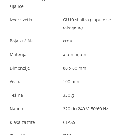
sijalice
Izvor svetla
GU10 sijalica (kupuje se
odvojeno)
Boja kućišta
crna
Materijal
aluminijum
Dimenzije
80 x 80 mm
Visina
100 mm
Težina
330 g
Napon
220 do 240 V, 50/60 Hz
Klasa zaštite
CLASS I