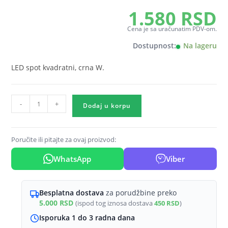
1.580
RSD
Cena je sa uračunatim PDV-om.
Dostupnost:
Na lageru
LED spot kvadratni, crna W.
GU10
-
+
nadgradni
Dodaj u korpu
spot
kvadratna
crna
Braytron
Poručite ili pitajte za ovaj proizvod:
Gama
(visina
100
WhatsApp
Viber
mm)
količina
Besplatna dostava
za porudžbine preko
5.000
RSD
(ispod tog iznosa dostava
450
RSD
)
Isporuka 1 do 3 radna dana