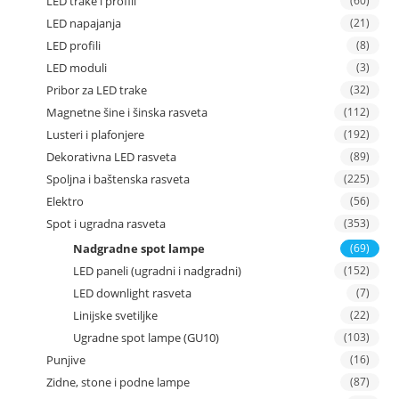
LED trake i profili
(60)
LED napajanja
(21)
LED profili
(8)
LED moduli
(3)
Pribor za LED trake
(32)
Magnetne šine i šinska rasveta
(112)
Lusteri i plafonjere
(192)
Dekorativna LED rasveta
(89)
Spoljna i baštenska rasveta
(225)
Elektro
(56)
Spot i ugradna rasveta
(353)
Nadgradne spot lampe
(69)
LED paneli (ugradni i nadgradni)
(152)
LED downlight rasveta
(7)
Linijske svetiljke
(22)
Ugradne spot lampe (GU10)
(103)
Punjive
(16)
Zidne, stone i podne lampe
(87)