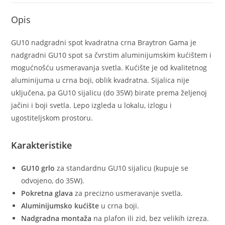
Opis
GU10 nadgradni spot kvadratna crna Braytron Gama je
nadgradni GU10 spot sa čvrstim aluminijumskim kućištem i
mogućnošću usmeravanja svetla. Kućište je od kvalitetnog
aluminijuma u crna boji, oblik kvadratna. Sijalica nije
uključena, pa GU10 sijalicu (do 35W) birate prema željenoj
jačini i boji svetla. Lepo izgleda u lokalu, izlogu i
ugostiteljskom prostoru.
Karakteristike
GU10 grlo
za standardnu GU10 sijalicu (kupuje se
odvojeno, do 35W).
Pokretna glava
za precizno usmeravanje svetla.
Aluminijumsko kućište
u crna boji.
Nadgradna montaža
na plafon ili zid, bez velikih izreza.