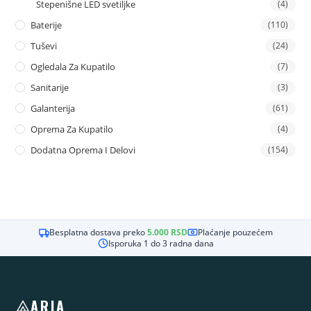
Stepenišne LED svetiljke
(4)
Baterije
(110)
Tuševi
(24)
Ogledala Za Kupatilo
(7)
Sanitarije
(3)
Galanterija
(61)
Oprema Za Kupatilo
(4)
Dodatna Oprema I Delovi
(154)
Besplatna dostava preko
5.000
RSD
Plaćanje pouzećem
Isporuka 1 do 3 radna dana
ARIA