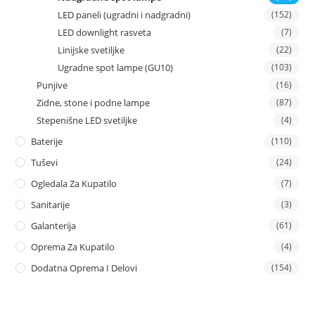
LED paneli (ugradni i nadgradni)
(152)
LED downlight rasveta
(7)
Linijske svetiljke
(22)
Ugradne spot lampe (GU10)
(103)
Punjive
(16)
Zidne, stone i podne lampe
(87)
Stepenišne LED svetiljke
(4)
Baterije
(110)
Tuševi
(24)
Ogledala Za Kupatilo
(7)
Sanitarije
(3)
Galanterija
(61)
Oprema Za Kupatilo
(4)
Dodatna Oprema I Delovi
(154)