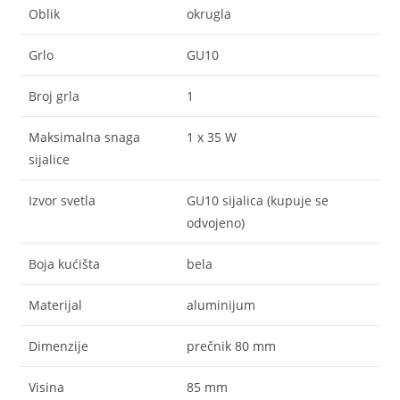
Oblik
okrugla
Grlo
GU10
Broj grla
1
Maksimalna snaga
1 x 35 W
sijalice
Izvor svetla
GU10 sijalica (kupuje se
odvojeno)
Boja kućišta
bela
Materijal
aluminijum
Dimenzije
prečnik 80 mm
Visina
85 mm