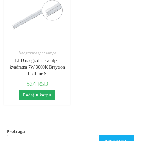
Nadgradne spot lampe
LED nadgradna svetiljka
kvadratna 7W 3000K Braytron
LedLine S
524
RSD
Dodaj u korpu
Pretraga