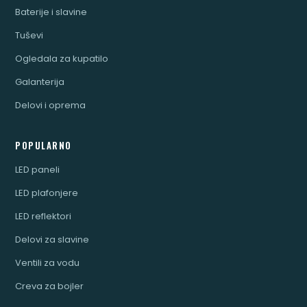
Baterije i slavine
Tuševi
Ogledala za kupatilo
Galanterija
Delovi i oprema
POPULARNO
LED paneli
LED plafonjere
LED reflektori
Delovi za slavine
Ventili za vodu
Creva za bojler