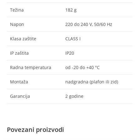
Težina
182 g
Napon
220 do 240 V, 50/60 Hz
Klasa zaštite
CLASS I
IP zaštita
IP20
Radna temperatura
od -20 do +40 °C
Montaža
nadgradna (plafon ili zid)
Garancija
2 godine
Povezani proizvodi