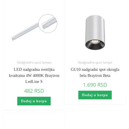
Nadgradne spot lampe
Nadgradne spot lampe
LED nadgradna svetiljka
GU10 nadgradni spot okrugla
kvadratna 4W 4000K Braytron
bela Braytron Beta
LedLine S
1.690
RSD
482
RSD
Dodaj u korpu
Dodaj u korpu