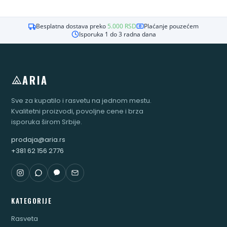
Besplatna dostava preko
5.000
RSD
Plaćanje pouzećem
Isporuka 1 do 3 radna dana
ARIA
Sve za kupatilo i rasvetu na jednom mestu.
Kvalitetni proizvodi, povoljne cene i brza
isporuka širom Srbije.
prodaja@aria.rs
+381 62 156 2776
KATEGORIJE
Rasveta