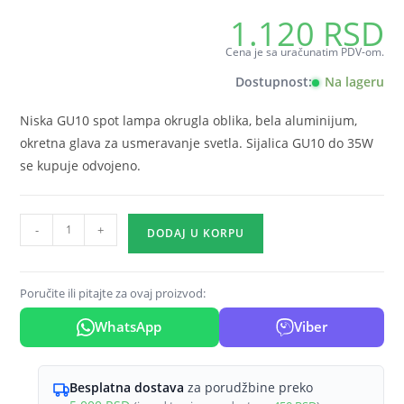
1.120
RSD
Cena je sa uračunatim PDV-om.
Dostupnost:
Na lageru
Niska GU10 spot lampa okrugla oblika, bela aluminijum,
okretna glava za usmeravanje svetla. Sijalica GU10 do 35W
se kupuje odvojeno.
GU10
-
+
DODAJ U KORPU
nadgradni
spot
okrugla
Poručite ili pitajte za ovaj proizvod:
bela
WhatsApp
Viber
Braytron
Gama
(visina
Besplatna dostava
za porudžbine preko