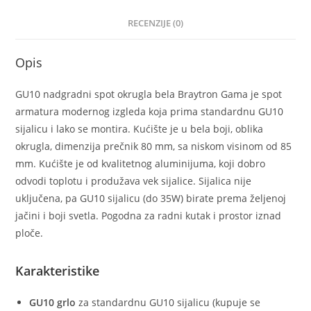
RECENZIJE (0)
Opis
GU10 nadgradni spot okrugla bela Braytron Gama je spot
armatura modernog izgleda koja prima standardnu GU10
sijalicu i lako se montira. Kućište je u bela boji, oblika
okrugla, dimenzija prečnik 80 mm, sa niskom visinom od 85
mm. Kućište je od kvalitetnog aluminijuma, koji dobro
odvodi toplotu i produžava vek sijalice. Sijalica nije
uključena, pa GU10 sijalicu (do 35W) birate prema željenoj
jačini i boji svetla. Pogodna za radni kutak i prostor iznad
ploče.
Karakteristike
GU10 grlo
za standardnu GU10 sijalicu (kupuje se