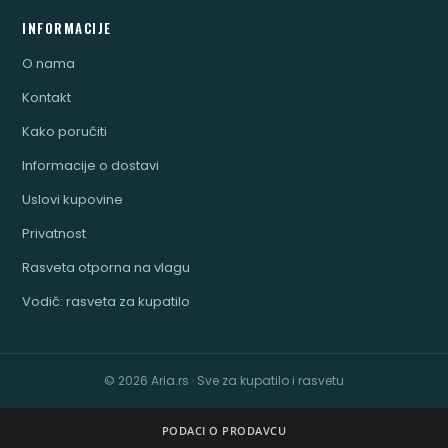
INFORMACIJE
O nama
Kontakt
Kako poručiti
Informacije o dostavi
Uslovi kupovine
Privatnost
Rasveta otporna na vlagu
Vodič: rasveta za kupatilo
© 2026 Aria.rs · Sve za kupatilo i rasvetu
PODACI O PRODAVCU