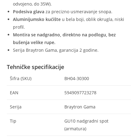
odvojeno, do 35W).
Podesiva glava
za precizno usmeravanje snopa.
Aluminijumsko kućište
u bela boji, oblik okrugla, niski
profil.
Montira se nadgradno, direktno na podlogu, bez
bušenja velike rupe.
Serija Braytron Gama, garancija 2 godine.
Tehničke specifikacije
Šifra (SKU)
BH04-30300
EAN
5949097723278
Serija
Braytron Gama
Tip
GU10 nadgradni spot
(armatura)