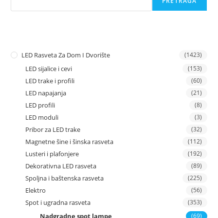
PRETRAGA
LED Rasveta Za Dom I Dvorište
(1423)
LED sijalice i cevi
(153)
LED trake i profili
(60)
LED napajanja
(21)
LED profili
(8)
LED moduli
(3)
Pribor za LED trake
(32)
Magnetne šine i šinska rasveta
(112)
Lusteri i plafonjere
(192)
Dekorativna LED rasveta
(89)
Spoljna i baštenska rasveta
(225)
Elektro
(56)
Spot i ugradna rasveta
(353)
Nadgradne spot lampe
(69)