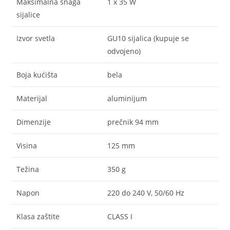
Maksimalna snaga
1 x 35 W
sijalice
Izvor svetla
GU10 sijalica (kupuje se
odvojeno)
Boja kućišta
bela
Materijal
aluminijum
Dimenzije
prečnik 94 mm
Visina
125 mm
Težina
350 g
Napon
220 do 240 V, 50/60 Hz
Klasa zaštite
CLASS I