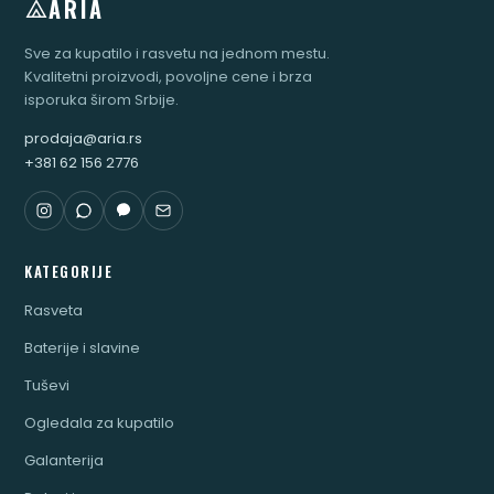
ARIA
Sve za kupatilo i rasvetu na jednom mestu.
Kvalitetni proizvodi, povoljne cene i brza
isporuka širom Srbije.
prodaja@aria.rs
+381 62 156 2776
KATEGORIJE
Rasveta
Baterije i slavine
Tuševi
Ogledala za kupatilo
Galanterija