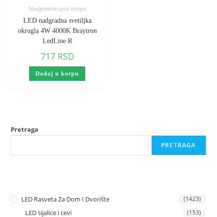
Nadgradne spot lampe
LED nadgradna svetiljka
okrugla 4W 4000K Braytron
LedLine R
717
RSD
Dodaj u korpu
Pretraga
PRETRAGA
LED Rasveta Za Dom I Dvorište
(1423)
LED sijalice i cevi
(153)