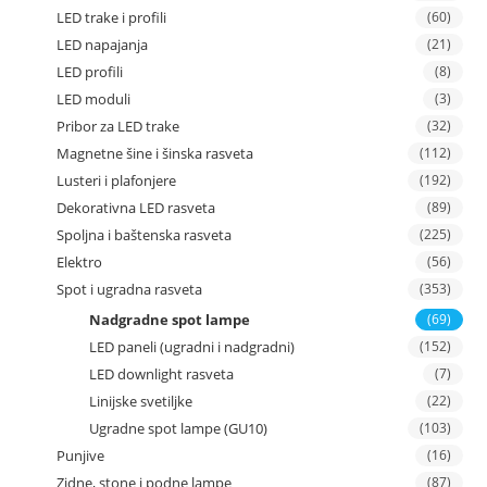
LED trake i profili
(60)
LED napajanja
(21)
LED profili
(8)
LED moduli
(3)
Pribor za LED trake
(32)
Magnetne šine i šinska rasveta
(112)
Lusteri i plafonjere
(192)
Dekorativna LED rasveta
(89)
Spoljna i baštenska rasveta
(225)
Elektro
(56)
Spot i ugradna rasveta
(353)
Nadgradne spot lampe
(69)
LED paneli (ugradni i nadgradni)
(152)
LED downlight rasveta
(7)
Linijske svetiljke
(22)
Ugradne spot lampe (GU10)
(103)
Punjive
(16)
Zidne, stone i podne lampe
(87)