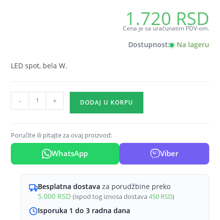
1.720
RSD
Cena je sa uračunatim PDV-om.
Dostupnost:
Na lageru
LED spot, bela W.
GU10
-
+
DODAJ U KORPU
nadgradni
spot
okrugla
Poručite ili pitajte za ovaj proizvod:
bela
WhatsApp
Viber
Braytron
Gama
(visina
Besplatna dostava
za porudžbine preko
125
5.000
RSD
(ispod tog iznosa dostava
450
RSD
)
mm)
Isporuka 1 do 3 radna dana