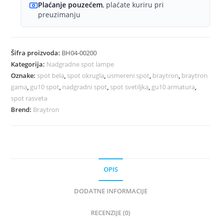
količina
Plaćanje pouzećem
, plaćate kuriru pri
preuzimanju
Šifra proizvoda:
BH04-00200
Kategorija:
Nadgradne spot lampe
Oznake:
spot bela
,
spot okrugla
,
usmereni spot
,
braytron
,
braytron
gama
,
gu10 spot
,
nadgradni spot
,
spot svetiljka
,
gu10 armatura
,
spot rasveta
Brend:
Braytron
OPIS
DODATNE INFORMACIJE
RECENZIJE (0)