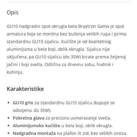
Opis
GU10 nadgradni spot okrugla bela Braytron Gama je spot
armatura koja se montira bez bušenja velikih rupa i prima
standardnu GU10 sijalicu. Kućište je od kvalitetnog
aluminijuma u bela boji, oblik okrugla. Sijalica nije
uključena, pa GU10 sijalicu (do 35W) birate prema željenoj
jačini i boji svetla. Odlična za dnevnu sobu, hodnik i
kuhinju.
Karakteristike
GU10 grlo
za standardnu GU10 sijalicu (kupuje se
odvojeno, do 35W).
Pokretna glava
za precizno usmeravanje svetla.
Aluminijumsko kućište
u bela boji, oblik okrugla.
Nadgradna montaža
na plafon ili zid, bez velikih izreza.