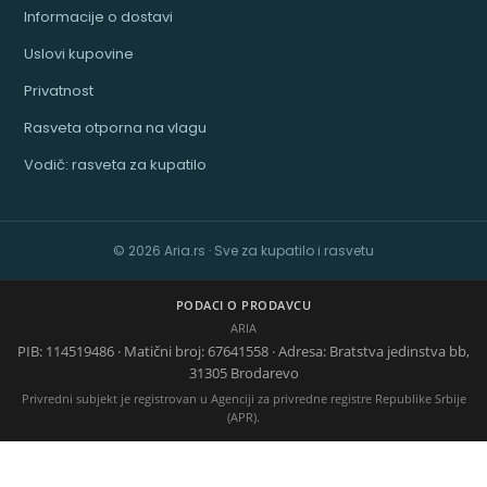
Informacije o dostavi
Uslovi kupovine
Privatnost
Rasveta otporna na vlagu
Vodič: rasveta za kupatilo
© 2026 Aria.rs · Sve za kupatilo i rasvetu
PODACI O PRODAVCU
ARIA
PIB: 114519486 · Matični broj: 67641558 · Adresa: Bratstva jedinstva bb,
31305 Brodarevo
Privredni subjekt je registrovan u Agenciji za privredne registre Republike Srbije
(APR).