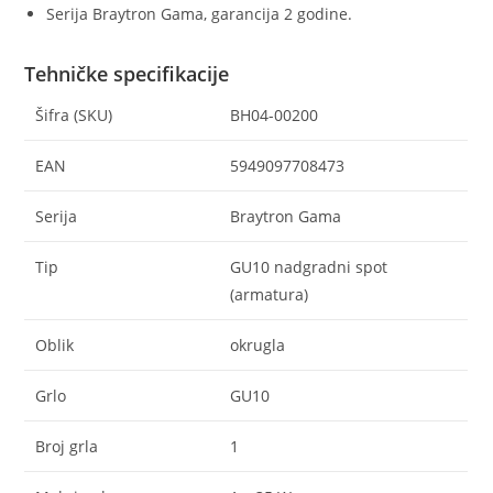
Serija Braytron Gama, garancija 2 godine.
Tehničke specifikacije
Šifra (SKU)
BH04-00200
EAN
5949097708473
Serija
Braytron Gama
Tip
GU10 nadgradni spot
(armatura)
Oblik
okrugla
Grlo
GU10
Broj grla
1