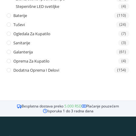
Stepenišne LED svetiljke
(4)
Baterije
(110)
Tuševi
(24)
Ogledala Za Kupatilo
(7)
Sanitarije
(3)
Galanterija
(61)
Oprema Za Kupatilo
(4)
Dodatna Oprema I Delovi
(154)
Besplatna dostava preko
5.000
RSD
Plaćanje pouzećem
Isporuka 1 do 3 radna dana