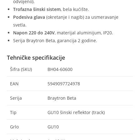
odvojeno).
Trofazna šinski sistem
, bela kućište.
Podesiva glava
(okretanje i nagib) za usmeravanje
svetla.
Napon 220 do 240V
, materijal aluminijum, IP20.
Serija Braytron Beta, garancija 2 godine.
Tehničke specifikacije
Šifra (SKU)
BH04-60600
EAN
5949097724978
Serija
Braytron Beta
Tip
GU10 šinski reflektor (track)
Grlo
GU10