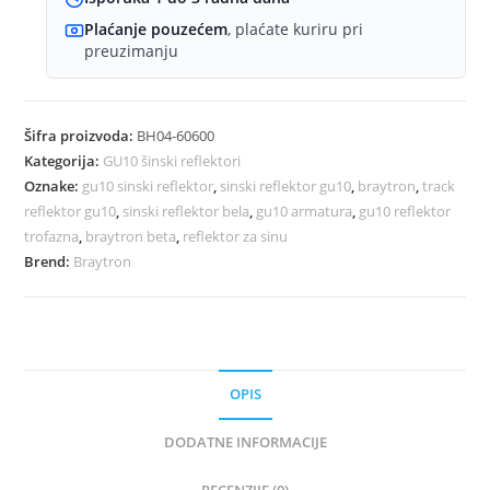
Plaćanje pouzećem
, plaćate kuriru pri
preuzimanju
Šifra proizvoda:
BH04-60600
Kategorija:
GU10 šinski reflektori
Oznake:
gu10 sinski reflektor
,
sinski reflektor gu10
,
braytron
,
track
reflektor gu10
,
sinski reflektor bela
,
gu10 armatura
,
gu10 reflektor
trofazna
,
braytron beta
,
reflektor za sinu
Brend:
Braytron
OPIS
DODATNE INFORMACIJE