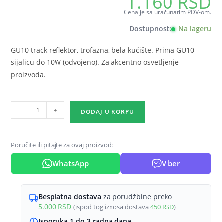
1.160
RSD
Cena je sa uračunatim PDV-om.
Dostupnost:
Na lageru
GU10 track reflektor, trofazna, bela kućište. Prima GU10
sijalicu do 10W (odvojeno). Za akcentno osvetljenje
proizvoda.
GU10
-
+
DODAJ U KORPU
šinski
reflektor
trofazni
Poručite ili pitajte za ovaj proizvod:
bela
WhatsApp
Viber
Braytron
Beta
količina
Besplatna dostava
za porudžbine preko
5.000
RSD
(ispod tog iznosa dostava
450
RSD
)
Isporuka 1 do 3 radna dana