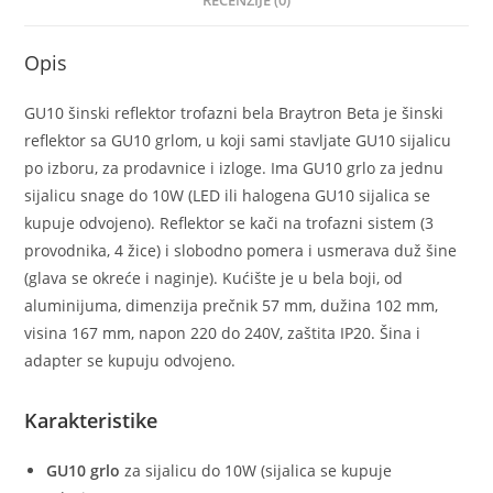
RECENZIJE (0)
Opis
GU10 šinski reflektor trofazni bela Braytron Beta je šinski
reflektor sa GU10 grlom, u koji sami stavljate GU10 sijalicu
po izboru, za prodavnice i izloge. Ima GU10 grlo za jednu
sijalicu snage do 10W (LED ili halogena GU10 sijalica se
kupuje odvojeno). Reflektor se kači na trofazni sistem (3
provodnika, 4 žice) i slobodno pomera i usmerava duž šine
(glava se okreće i naginje). Kućište je u bela boji, od
aluminijuma, dimenzija prečnik 57 mm, dužina 102 mm,
visina 167 mm, napon 220 do 240V, zaštita IP20. Šina i
adapter se kupuju odvojeno.
Karakteristike
GU10 grlo
za sijalicu do 10W (sijalica se kupuje