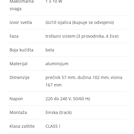
Maksimalna
1 x 10 W
snaga
Izvor svetla
GU10 sijalica (kupuje se odvojeno)
Faza
trofazni sistem (3 provodnika, 4 žice)
Boja kućišta
bela
Materijal
aluminijum
Dimenzije
prečnik 57 mm, dužina 102 mm, visina
167 mm
Napon
220 do 240 V, 50/60 Hz
Montaža
šinska (track)
Klasa zaštite
CLASS I