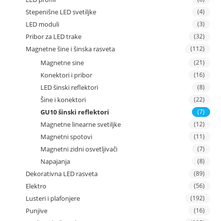
Stepenišne LED svetiljke
(4)
LED moduli
(3)
Pribor za LED trake
(32)
Magnetne šine i šinska rasveta
(112)
Magnetne sine
(21)
Konektori i pribor
(16)
LED šinski reflektori
(8)
Šine i konektori
(22)
GU10 šinski reflektori
(7)
Magnetne linearne svetiljke
(12)
Magnetni spotovi
(11)
Magnetni zidni osvetljivači
(7)
Napajanja
(8)
Dekorativna LED rasveta
(89)
Elektro
(56)
Lusteri i plafonjere
(192)
Punjive
(16)