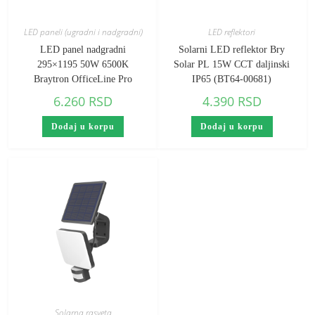
LED paneli (ugradni i nadgradni)
LED reflektori
LED panel nadgradni
Solarni LED reflektor Bry
295×1195 50W 6500K
Solar PL 15W CCT daljinski
Braytron OfficeLine Pro
IP65 (BT64-00681)
6.260
RSD
4.390
RSD
Dodaj u korpu
Dodaj u korpu
Solarna rasveta