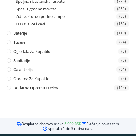
Spoljna i baštenska rasveta
(225)
Spot i ugradna rasveta
(353)
Zidne, stone i podne lampe
(87)
LED sijalice i cevi
(153)
Baterije
(110)
Tuševi
(24)
Ogledala Za Kupatilo
(7)
Sanitarije
(3)
Galanterija
(61)
Oprema Za Kupatilo
(4)
Dodatna Oprema I Delovi
(154)
Besplatna dostava preko
5.000
RSD
Plaćanje pouzećem
Isporuka 1 do 3 radna dana