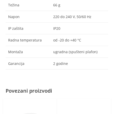
Težina
66 g
Napon
220 do 240 V, 50/60 Hz
IP zaštita
IP20
Radna temperatura
od -20 do +40 °C
Montaža
ugradna (spušteni plafon)
Garancija
2 godine
Povezani proizvodi