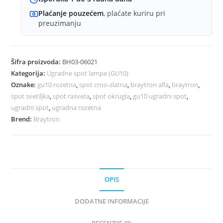
Plaćanje pouzećem
, plaćate kuriru pri
preuzimanju
Šifra proizvoda:
BH03-06021
Kategorija:
Ugradne spot lampe (GU10)
Oznake:
gu10 rozetna
,
spot crno-zlatna
,
braytron alfa
,
braytron
,
spot svetiljka
,
spot rasveta
,
spot okrugla
,
gu10 ugradni spot
,
ugradni spot
,
ugradna rozetna
Brend:
Braytron
OPIS
DODATNE INFORMACIJE