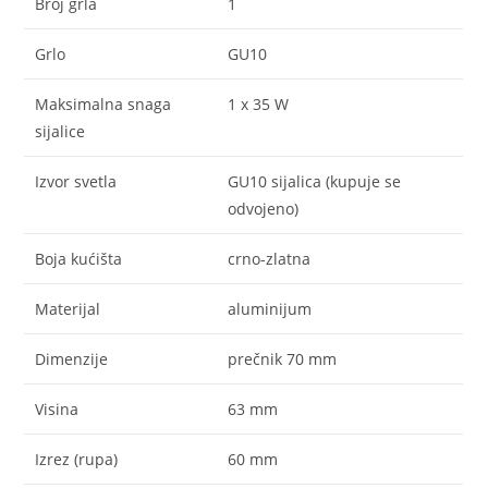
Broj grla
1
Grlo
GU10
Maksimalna snaga
1 x 35 W
sijalice
Izvor svetla
GU10 sijalica (kupuje se
odvojeno)
Boja kućišta
crno-zlatna
Materijal
aluminijum
Dimenzije
prečnik 70 mm
Visina
63 mm
Izrez (rupa)
60 mm