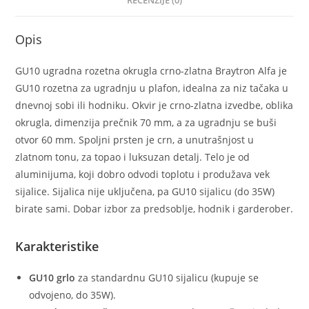
RECENZIJE (0)
Opis
GU10 ugradna rozetna okrugla crno-zlatna Braytron Alfa je
GU10 rozetna za ugradnju u plafon, idealna za niz tačaka u
dnevnoj sobi ili hodniku. Okvir je crno-zlatna izvedbe, oblika
okrugla, dimenzija prečnik 70 mm, a za ugradnju se buši
otvor 60 mm. Spoljni prsten je crn, a unutrašnjost u
zlatnom tonu, za topao i luksuzan detalj. Telo je od
aluminijuma, koji dobro odvodi toplotu i produžava vek
sijalice. Sijalica nije uključena, pa GU10 sijalicu (do 35W)
birate sami. Dobar izbor za predsoblje, hodnik i garderober.
Karakteristike
GU10 grlo
za standardnu GU10 sijalicu (kupuje se
odvojeno, do 35W).