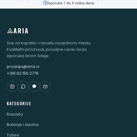
Isporuka 1 do 3 radna dana
ARIA
Sve za kupatilo i rasvetu na jednom mestu.
Kvalitetni proizvodi, povoljne cene i brza
isporuka širom Srbije.
prodaja@aria.rs
+381 62 156 2776
KATEGORIJE
Rasveta
Baterije i slavine
Tuševi