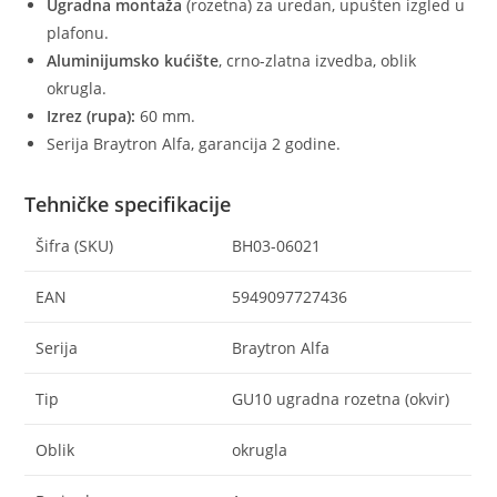
Ugradna montaža
(rozetna) za uredan, upušten izgled u
plafonu.
Aluminijumsko kućište
, crno-zlatna izvedba, oblik
okrugla.
Izrez (rupa):
60 mm.
Serija Braytron Alfa, garancija 2 godine.
Tehničke specifikacije
Šifra (SKU)
BH03-06021
EAN
5949097727436
Serija
Braytron Alfa
Tip
GU10 ugradna rozetna (okvir)
Oblik
okrugla