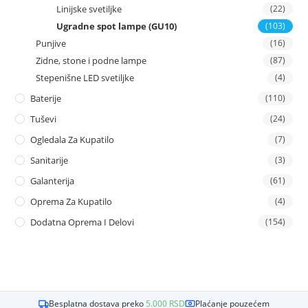
Linijske svetiljke
(22)
Ugradne spot lampe (GU10)
(103)
Punjive
(16)
Zidne, stone i podne lampe
(87)
Stepenišne LED svetiljke
(4)
Baterije
(110)
Tuševi
(24)
Ogledala Za Kupatilo
(7)
Sanitarije
(3)
Galanterija
(61)
Oprema Za Kupatilo
(4)
Dodatna Oprema I Delovi
(154)
Besplatna dostava preko
5.000
RSD
Plaćanje pouzećem