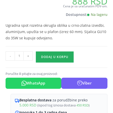
888
RSD
Cena je sa uračunatim PDV-om.
Dostupnost:
Na lageru
Ugradna spot rozetna okrugla oblika u crno-zlatna izvedbi,
aluminijum, upušta se u plafon (izrez 60 mm). Sijalica GU10
do 35W se kupuje odvojeno.
GU10
-
+
DODAJ U KORPU
ugradna
rozetna
okrugla
Poručite ili pitajte za ovaj proizvod:
crno-
WhatsApp
Viber
zlatna
Braytron
Alfa
Besplatna dostava
za porudžbine preko
(ravna)
5.000
RSD
(ispod tog iznosa dostava
450
RSD
)
količina
Isporuka 1 do 3 radna dana