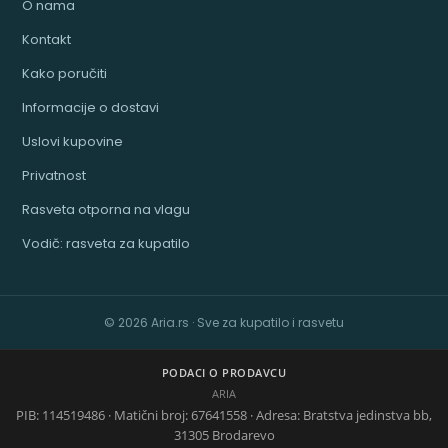
O nama
Kontakt
Kako poručiti
Informacije o dostavi
Uslovi kupovine
Privatnost
Rasveta otporna na vlagu
Vodič: rasveta za kupatilo
© 2026 Aria.rs · Sve za kupatilo i rasvetu
PODACI O PRODAVCU
ARIA
PIB: 114519486 · Matični broj: 67641558 · Adresa: Bratstva jedinstva bb,
31305 Brodarevo