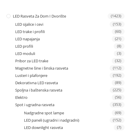
LED Rasveta Za Dom I Dvorište
(1423)
LED sijalice i cevi
(153)
LED trake i profili
(60)
LED napajanja
(21)
LED profili
(8)
LED moduli
(3)
Pribor za LED trake
(32)
Magnetne šine i šinska rasveta
(112)
Lusteri i plafonjere
(192)
Dekorativna LED rasveta
(89)
Spoljna i baštenska rasveta
(225)
Elektro
(56)
Spot i ugradna rasveta
(353)
Nadgradne spot lampe
(69)
LED paneli (ugradni i nadgradni)
(152)
LED downlight rasveta
(7)