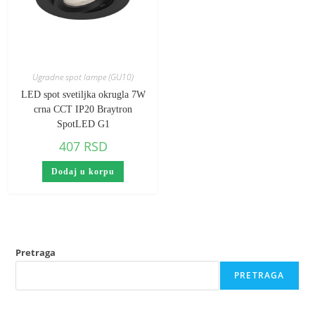
Ugradne spot lampe (GU10)
LED spot svetiljka okrugla 7W
crna CCT IP20 Braytron
SpotLED G1
407
RSD
Dodaj u korpu
Pretraga
PRETRAGA