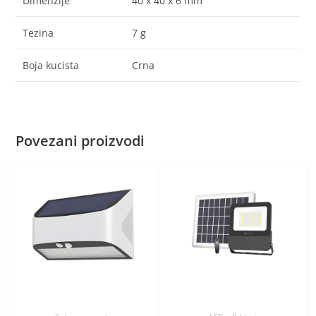
Dimenzije
40 x 40 x 6 mm
Tezina
7 g
Boja kucista
Crna
Povezani proizvodi