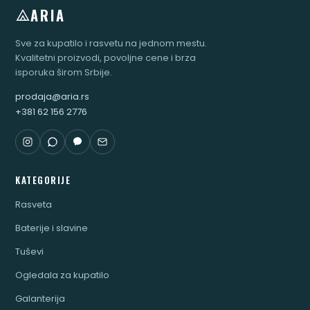
ARIA
Sve za kupatilo i rasvetu na jednom mestu.
Kvalitetni proizvodi, povoljne cene i brza
isporuka širom Srbije.
prodaja@aria.rs
+381 62 156 2776
KATEGORIJE
Rasveta
Baterije i slavine
Tuševi
Ogledala za kupatilo
Galanterija