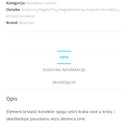
Kategorija:
Konektori i pribor
Oznake:
braytron
,
Magna Pro
,
magnetna sina
,
magnetni konektor
,
krstasti konektor
Brend:
Braytron
OPIS
DODATNE INFORMACIJE
RECENZIJE (0)
Opis
Element krstasti konektor spaja cetiri kraka sine u krstu i
obezbeduje pouzdanu vezu deonica sine.