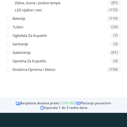
Zidne, stone i podne lampe
(87)
LED sijalice i cevi
(153)
Baterije
(110)
Tuševi
(24)
Ogledala Za Kupatilo
(7)
Sanitarije
(3)
Galanterija
(61)
Oprema Za Kupatilo
(4)
Dodatna Oprema I Delovi
(154)
Besplatna dostava preko
5.000
RSD
Plaćanje pouzećem
Isporuka 1 do 3 radna dana