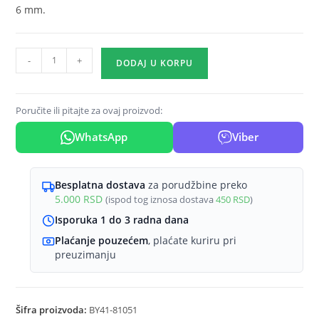
6 mm.
Magnetni
-
+
DODAJ U KORPU
krstasti
konektor
crni
Poručite ili pitajte za ovaj proizvod:
količina
WhatsApp
Viber
Besplatna dostava
za porudžbine preko
5.000
RSD
(ispod tog iznosa dostava
450
RSD
)
Isporuka 1 do 3 radna dana
Plaćanje pouzećem
, plaćate kuriru pri
preuzimanju
Šifra proizvoda:
BY41-81051