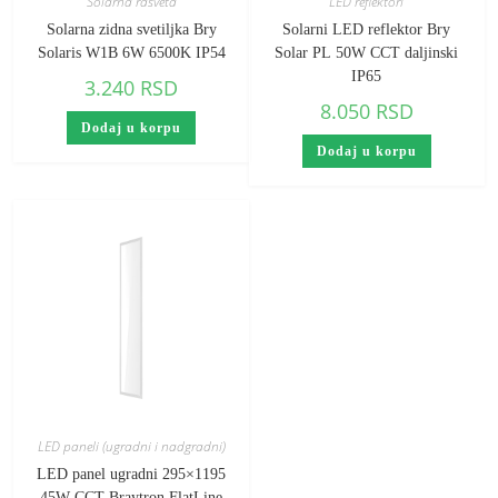
Solarna rasveta
LED reflektori
Solarna zidna svetiljka Bry
Solarni LED reflektor Bry
Solaris W1B 6W 6500K IP54
Solar PL 50W CCT daljinski
IP65
3.240
RSD
8.050
RSD
Dodaj u korpu
Dodaj u korpu
LED paneli (ugradni i nadgradni)
LED panel ugradni 295×1195
45W CCT Braytron FlatLine