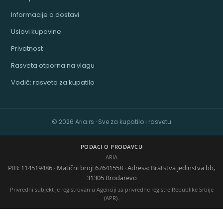
Informacije o dostavi
Uslovi kupovine
Privatnost
Rasveta otporna na vlagu
Vodič: rasveta za kupatilo
© 2026 Aria.rs · Sve za kupatilo i rasvetu
PODACI O PRODAVCU
ARIA
PIB: 114519486 · Matični broj: 67641558 · Adresa: Bratstva jedinstva bb,
31305 Brodarevo
Privredni subjekt je registrovan u Agenciji za privredne registre Republike Srbije
(APR).