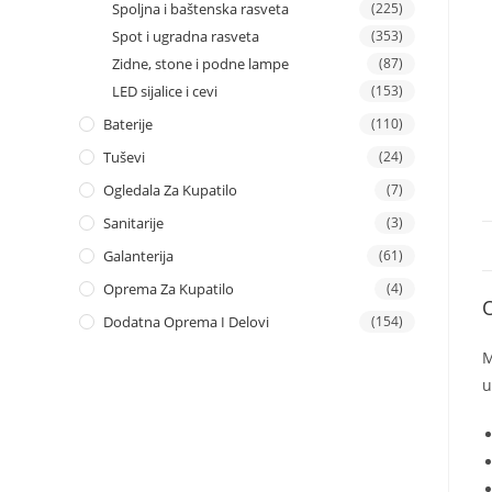
Spoljna i baštenska rasveta
(225)
Spot i ugradna rasveta
(353)
Zidne, stone i podne lampe
(87)
LED sijalice i cevi
(153)
Baterije
(110)
Tuševi
(24)
Ogledala Za Kupatilo
(7)
Sanitarije
(3)
Galanterija
(61)
Oprema Za Kupatilo
(4)
Dodatna Oprema I Delovi
(154)
M
u