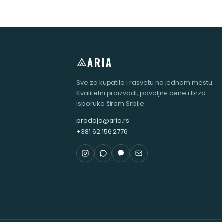
ARIA
Sve za kupatilo i rasvetu na jednom mestu.
Kvalitetni proizvodi, povoljne cene i brza
isporuka širom Srbije.
prodaja@aria.rs
+381 62 156 2776