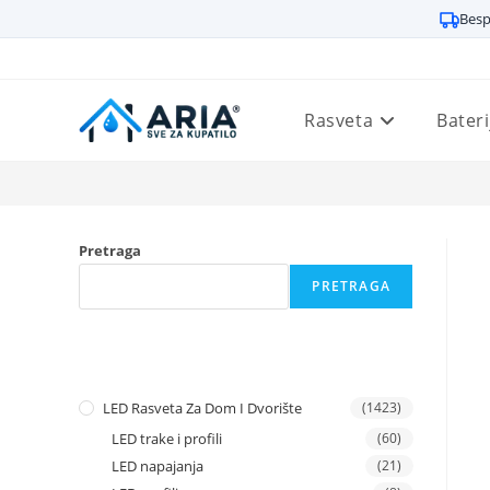
Besp
Preskoči
na
sadržaj
Rasveta
Bateri
Pretraga
PRETRAGA
LED Rasveta Za Dom I Dvorište
(1423)
LED trake i profili
(60)
LED napajanja
(21)