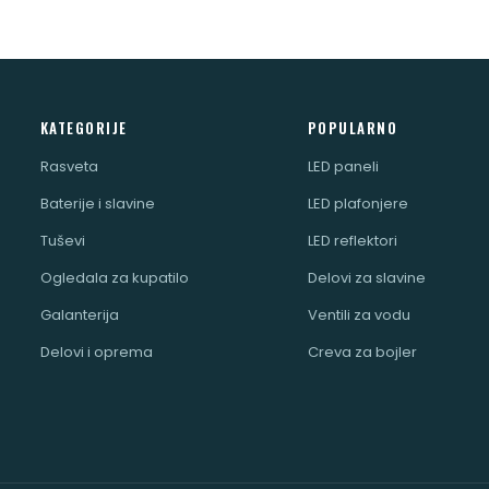
KATEGORIJE
POPULARNO
Rasveta
LED paneli
Baterije i slavine
LED plafonjere
Tuševi
LED reflektori
Ogledala za kupatilo
Delovi za slavine
Galanterija
Ventili za vodu
Delovi i oprema
Creva za bojler