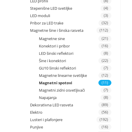
LED profili
(8)
Stepenišne LED svetiljke
(4)
LED moduli
(3)
Pribor za LED trake
(32)
Magnetne šine i šinska rasveta
(112)
Magnetne sine
(21)
Konektori i pribor
(16)
LED šinski reflektori
(8)
Šine i konektori
(22)
GU10 šinski reflektori
(7)
Magnetne linearne svetiljke
(12)
Magnetni spotovi
(11)
Magnetni zidni osvetljivači
(7)
Napajanja
(8)
Dekorativna LED rasveta
(89)
Elektro
(56)
Lusteri i plafonjere
(192)
Punjive
(16)