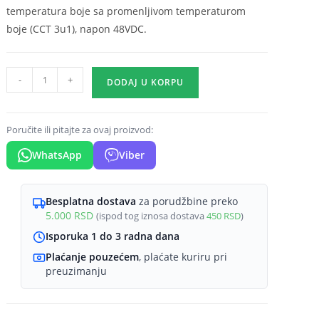
temperatura boje sa promenljivom temperaturom
boje (CCT 3u1), napon 48VDC.
Magnetni
-
+
DODAJ U KORPU
spot
reflektor
10W
Poručite ili pitajte za ovaj proizvod:
CCT
WhatsApp
Viber
48VDC
MagLine
količina
Besplatna dostava
za porudžbine preko
5.000
RSD
(ispod tog iznosa dostava
450
RSD
)
Isporuka 1 do 3 radna dana
Plaćanje pouzećem
, plaćate kuriru pri
preuzimanju