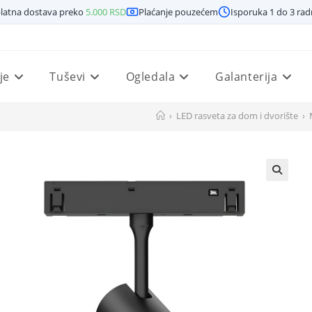
latna dostava preko
5.000
RSD
Plaćanje pouzećem
Isporuka 1 do 3 ra
je
Tuševi
Ogledala
Galanterija
›
LED rasveta za dom i dvorište
›
🔍