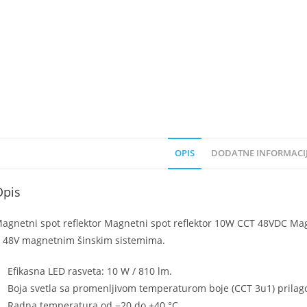
OPIS
DODATNE INFORMACI
Opis
agnetni spot reflektor Magnetni spot reflektor 10W CCT 48VDC Mag
 48V magnetnim šinskim sistemima.
Efikasna LED rasveta: 10 W / 810 lm.
Boja svetla sa promenljivom temperaturom boje (CCT 3u1) prilag
Radna temperatura od −20 do +40 °C.