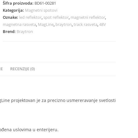
Šifra proizvoda:
BD61-00281
Kategorija:
Magnetni spotovi
Oznake:
led reflektor
,
spot reflektor
,
magnetni reflektor
,
magnetna rasveta
,
MagLine
,
braytron
,
track rasveta
,
48V
Brend:
Braytron
JE
RECENZIJE (0)
Line projektovan je za precizno usmereravanje svetlosti
ođena uslovima u enterijeru.