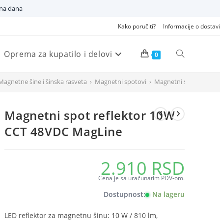
dna dana
Kako poručiti?
Informacije o dostavi
Oprema za kupatilo i delovi
Pretraži
0
Magnetne šine i šinska rasveta
›
Magnetni spotovi
›
Magnetni spot reflek
veb
Magnetni spot reflektor 10W
sajt
CCT 48VDC MagLine
2.910
RSD
Cena je sa uračunatim PDV-om.
Dostupnost:
Na lageru
LED reflektor za magnetnu šinu: 10 W / 810 lm,