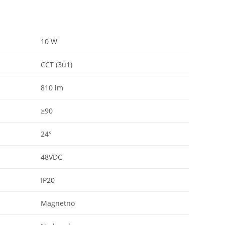
10 W
CCT (3u1)
810 lm
≥90
24°
48VDC
IP20
Magnetno