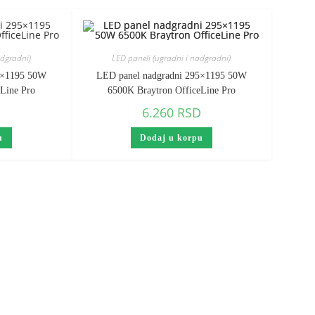
adgradni)
LED paneli (ugradni i nadgradni)
5×1195 50W
LED panel nadgradni 295×1195 50W
eLine Pro
6500K Braytron OfficeLine Pro
D
6.260
RSD
u
Dodaj u korpu