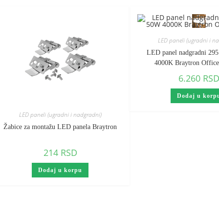
LED paneli (ugradni i n
LED panel nadgradni 29
4000K Braytron Offic
6.260
RS
Dodaj u korp
LED paneli (ugradni i nadgradni)
Žabice za montažu LED panela Braytron
214
RSD
Dodaj u korpu