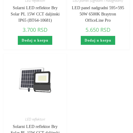
LED reflektori
LED paneli (ugradni i nadgradni)
Solarni LED reflektor Bry
LED panel nadgradni 595×595
Solar PL 15W CCT daljinski
50W 6500K Braytron
IP65 (BT64-10681)
OfficeLine Pro
3.700
RSD
5.650
RSD
Dodaj u korpu
Dodaj u korpu
LED reflektori
Solarni LED reflektor Bry
Solar PL 15W CCT daljinski