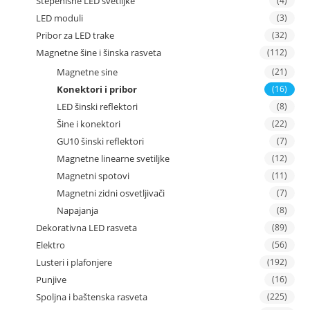
Stepenišne LED svetiljke
(4)
LED moduli
(3)
Pribor za LED trake
(32)
Magnetne šine i šinska rasveta
(112)
Magnetne sine
(21)
Konektori i pribor
(16)
LED šinski reflektori
(8)
Šine i konektori
(22)
GU10 šinski reflektori
(7)
Magnetne linearne svetiljke
(12)
Magnetni spotovi
(11)
Magnetni zidni osvetljivači
(7)
Napajanja
(8)
Dekorativna LED rasveta
(89)
Elektro
(56)
Lusteri i plafonjere
(192)
Punjive
(16)
Spoljna i baštenska rasveta
(225)