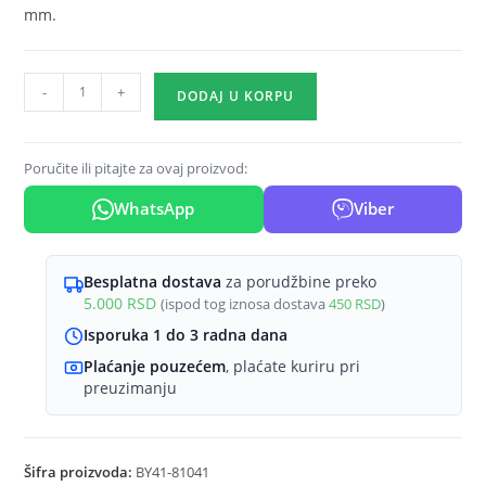
mm.
Magnetni
-
+
DODAJ U KORPU
T
konektor
crni
Poručite ili pitajte za ovaj proizvod:
količina
WhatsApp
Viber
Besplatna dostava
za porudžbine preko
5.000
RSD
(ispod tog iznosa dostava
450
RSD
)
Isporuka 1 do 3 radna dana
Plaćanje pouzećem
, plaćate kuriru pri
preuzimanju
Šifra proizvoda:
BY41-81041