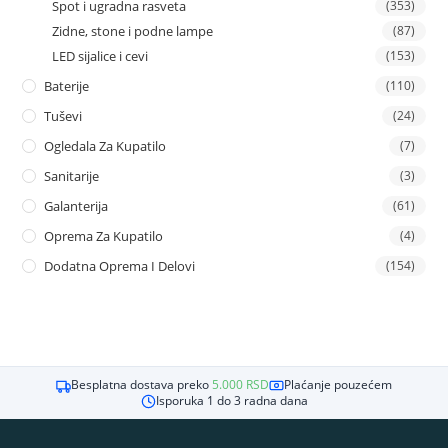
Spot i ugradna rasveta
(353)
Zidne, stone i podne lampe
(87)
LED sijalice i cevi
(153)
Baterije
(110)
Tuševi
(24)
Ogledala Za Kupatilo
(7)
Sanitarije
(3)
Galanterija
(61)
Oprema Za Kupatilo
(4)
Dodatna Oprema I Delovi
(154)
Besplatna dostava preko
5.000
RSD
Plaćanje pouzećem
Isporuka 1 do 3 radna dana