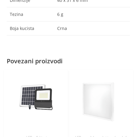
Dimenzije
40 x 31 x 6 mm
Tezina
6 g
Boja kucista
Crna
Povezani proizvodi