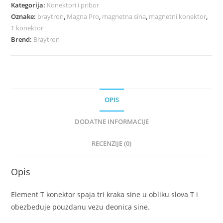
Kategorija:
Konektori i pribor
Oznake:
braytron
,
Magna Pro
,
magnetna sina
,
magnetni konektor
,
T konektor
Brend:
Braytron
OPIS
DODATNE INFORMACIJE
RECENZIJE (0)
Opis
Element T konektor spaja tri kraka sine u obliku slova T i
obezbeduje pouzdanu vezu deonica sine.