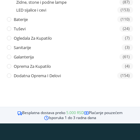
Zidne, stone i podne lampe
(87)
LED sijalice i cevi
(153)
Baterije
(110)
Tuševi
(24)
Ogledala Za Kupatilo
(7)
Sanitarije
(3)
Galanterija
(61)
Oprema Za Kupatilo
(4)
Dodatna Oprema I Delovi
(154)
Besplatna dostava preko
5.000
RSD
Plaćanje pouzećem
Isporuka 1 do 3 radna dana