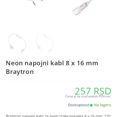
Neon napojni kabl 8 x 16 mm
Braytron
257
RSD
Cena je sa uračunatim PDV-om.
Dostupnost:
Na lageru
Braytron napojni kabl za neon trake preseka 8 x 16 mm, 220