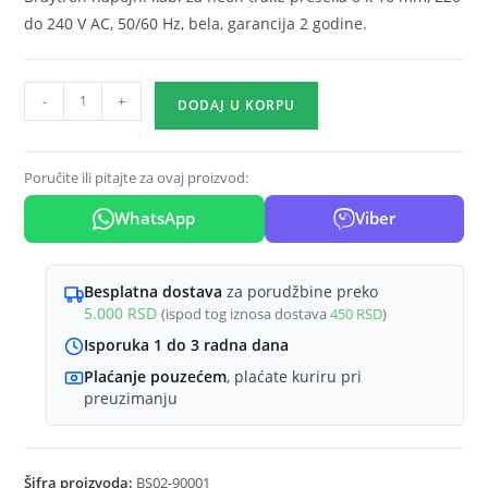
do 240 V AC, 50/60 Hz, bela, garancija 2 godine.
Neon
-
+
DODAJ U KORPU
napojni
kabl
8
Poručite ili pitajte za ovaj proizvod:
x
WhatsApp
Viber
16
mm
Braytron
Besplatna dostava
za porudžbine preko
količina
5.000
RSD
(ispod tog iznosa dostava
450
RSD
)
Isporuka 1 do 3 radna dana
Plaćanje pouzećem
, plaćate kuriru pri
preuzimanju
Šifra proizvoda:
BS02-90001