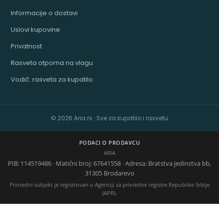
Informacije o dostavi
Uslovi kupovine
Privatnost
Rasveta otporna na vlagu
Vodič: rasveta za kupatilo
© 2026 Aria.rs · Sve za kupatilo i rasvetu
PODACI O PRODAVCU
ARIA
PIB: 114519486 · Matični broj: 67641558 · Adresa: Bratstva jedinstva bb,
31305 Brodarevo
Privredni subjekt je registrovan u Agenciji za privredne registre Republike Srbije
(APR).