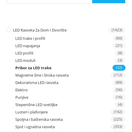
LED Rasveta Za Dom I Dvorište
(1423)
LED trake i profili
(60)
LED napajanja
(21)
LED profili
(8)
LED moduli
(3)
Pribor za LED trake
(32)
Magnetne šine i šinska rasveta
(112)
Dekorativna LED rasveta
(89)
Elektro
(56)
Punjive
(16)
Stepenišne LED svetiljke
(4)
Lusteri i plafonjere
(192)
Spoljna i baštenska rasveta
(225)
Spot i ugradna rasveta
(353)