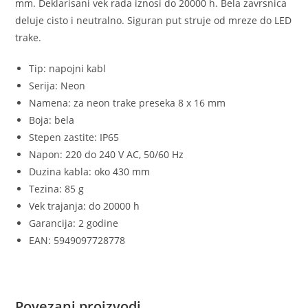
mm. Deklarisani vek rada iznosi do 20000 h. Bela zavrsnica
deluje cisto i neutralno. Siguran put struje od mreze do LED
trake.
Tip: napojni kabl
Serija: Neon
Namena: za neon trake preseka 8 x 16 mm
Boja: bela
Stepen zastite: IP65
Napon: 220 do 240 V AC, 50/60 Hz
Duzina kabla: oko 430 mm
Tezina: 85 g
Vek trajanja: do 20000 h
Garancija: 2 godine
EAN: 5949097728778
Povezani proizvodi