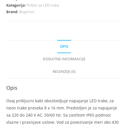
Kategorija:
Pribor za LED trake
Brend:
Braytron
OPIS
DODATNE INFORMACIJE
RECENZIJE (0)
Opis
Ovaj prikljucni kabl obezbedjuje napajanje LED trake, za
neon trake preseka 8 x 16 mm. Predvidjen je za napajanje
sa 220 do 240 V AC, 50/60 Hz. Sa zastitom IP65 podnosi
vlazne i prasnjave uslove. Vod za povezivanje meri oko 430