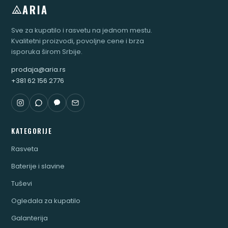
ARIA
Sve za kupatilo i rasvetu na jednom mestu.
Kvalitetni proizvodi, povoljne cene i brza
isporuka širom Srbije.
prodaja@aria.rs
+381 62 156 2776
KATEGORIJE
Rasveta
Baterije i slavine
Tuševi
Ogledala za kupatilo
Galanterija