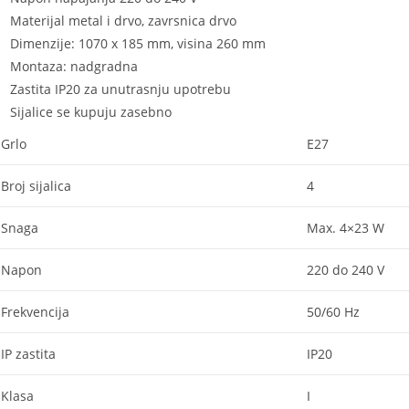
Materijal metal i drvo, zavrsnica drvo
Dimenzije: 1070 x 185 mm, visina 260 mm
Montaza: nadgradna
Zastita IP20 za unutrasnju upotrebu
Sijalice se kupuju zasebno
Grlo
E27
Broj sijalica
4
Snaga
Max. 4×23 W
Napon
220 do 240 V
Frekvencija
50/60 Hz
IP zastita
IP20
Klasa
I