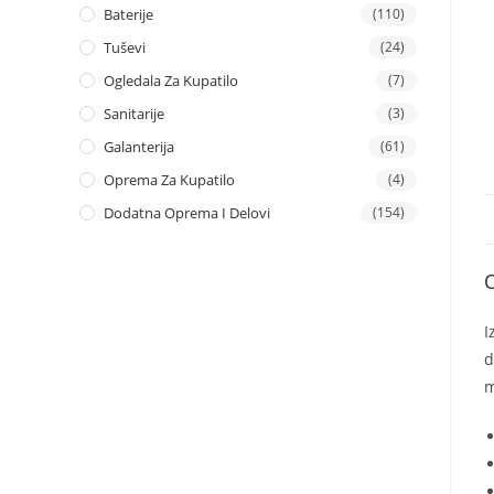
Baterije
(110)
Tuševi
(24)
Ogledala Za Kupatilo
(7)
Sanitarije
(3)
Galanterija
(61)
Oprema Za Kupatilo
(4)
Dodatna Oprema I Delovi
(154)
I
d
m