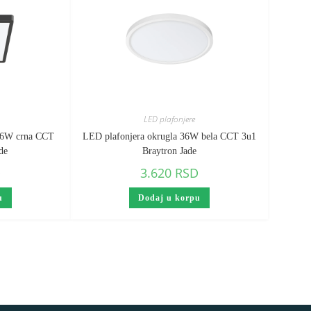
LED plafonjere
 26W crna CCT
LED plafonjera okrugla 36W bela CCT 3u1
de
Braytron Jade
D
3.620
RSD
u
Dodaj u korpu