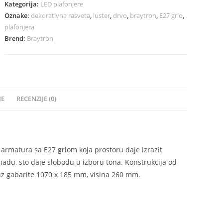
Kategorija:
LED plafonjere
Oznake:
dekorativna rasveta
,
luster
,
drvo
,
braytron
,
E27 grlo
,
plafonjera
Brend:
Braytron
JE
RECENZIJE (0)
 armatura sa E27 grlom koja prostoru daje izrazit
madu, sto daje slobodu u izboru tona. Konstrukcija od
, uz gabarite 1070 x 185 mm, visina 260 mm.