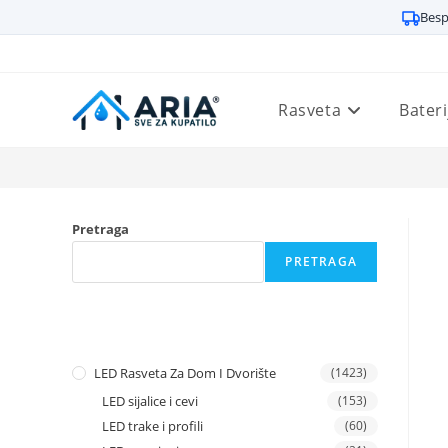
Besp
Preskoči
na
sadržaj
Rasveta
Bateri
Pretraga
PRETRAGA
LED Rasveta Za Dom I Dvorište
(1423)
LED sijalice i cevi
(153)
LED trake i profili
(60)