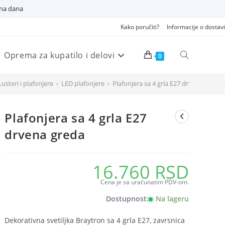
dna dana
Kako poručiti?
Informacije o dostavi
Oprema za kupatilo i delovi
Pretraži
0
Lusteri i plafonjere
›
LED plafonjere
›
Plafonjera sa 4 grla E27 drvena greda
veb
Plafonjera sa 4 grla E27
sajt
drvena greda
16.760
RSD
Cena je sa uračunatim PDV-om.
Dostupnost:
Na lageru
Dekorativna svetiljka Braytron sa 4 grla E27, zavrsnica