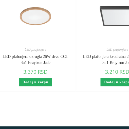
LED plafonjere
LED plafonjere
LED plafonjera okrugla 26W drvo CCT
LED plafonjera kvadratna
3u1 Braytron Jade
3u1 Braytron Ja
3.370
RSD
3.210
RS
Dodaj u korpu
Dodaj u korp