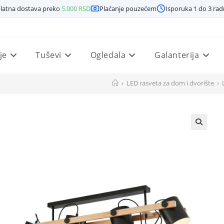
latna dostava preko
5.000
RSD
Plaćanje pouzećem
Isporuka 1 do 3 ra
je
Tuševi
Ogledala
Galanterija
›
LED rasveta za dom i dvorište
›