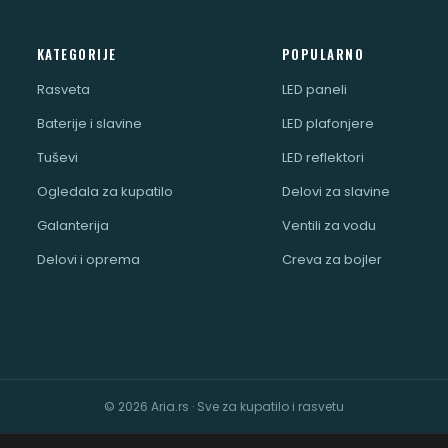
KATEGORIJE
POPULARNO
Rasveta
LED paneli
Baterije i slavine
LED plafonjere
Tuševi
LED reflektori
Ogledala za kupatilo
Delovi za slavine
Galanterija
Ventili za vodu
Delovi i oprema
Creva za bojler
© 2026 Aria.rs · Sve za kupatilo i rasvetu