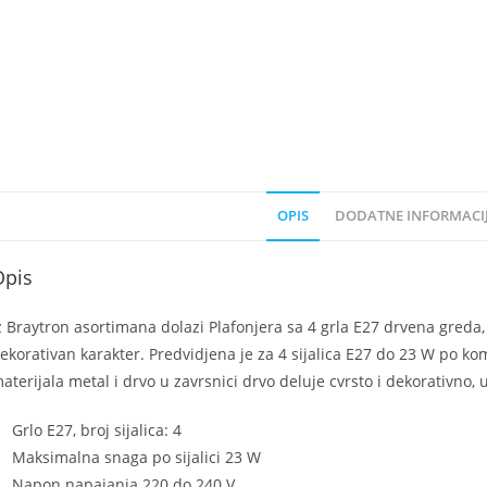
OPIS
DODATNE INFORMACI
Opis
z Braytron asortimana dolazi Plafonjera sa 4 grla E27 drvena greda,
ekorativan karakter. Predvidjena je za 4 sijalica E27 do 23 W po ko
aterijala metal i drvo u zavrsnici drvo deluje cvrsto i dekorativno
Grlo E27, broj sijalica: 4
Maksimalna snaga po sijalici 23 W
Napon napajanja 220 do 240 V