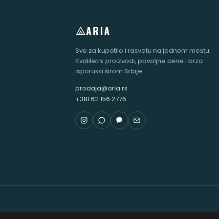
ARIA
Sve za kupatilo i rasvetu na jednom mestu.
Kvalitetni proizvodi, povoljne cene i brza
isporuka širom Srbije.
prodaja@aria.rs
+381 62 156 2776