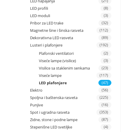
LED napajanja
(21)
LED profili
(8)
LED moduli
(3)
Pribor za LED trake
(32)
Magnetne šine i šinska rasveta
(112)
Dekorativna LED rasveta
(89)
Lusteri i plafonjere
(192)
Plafonski ventilatori
(2)
Viseće lampe (visilice)
(3)
Visilice sa staklenim senkama
(23)
Viseće lampe
(117)
LED plafonjere
(47)
Elektro
(56)
Spoljna i baštenska rasveta
(225)
Punjive
(16)
Spot i ugradna rasveta
(353)
Zidne, stone i podne lampe
(87)
Stepenišne LED svetiljke
(4)