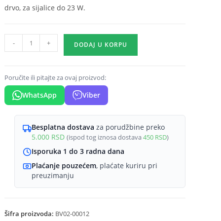
drvo, za sijalice do 23 W.
Plafonjera
-
+
DODAJ U KORPU
sa
4
grla
Poručite ili pitajte za ovaj proizvod:
E27
WhatsApp
Viber
drvena
greda
količina
Besplatna dostava
za porudžbine preko
5.000
RSD
(ispod tog iznosa dostava
450
RSD
)
Isporuka 1 do 3 radna dana
Plaćanje pouzećem
, plaćate kuriru pri
preuzimanju
Šifra proizvoda:
BV02-00012