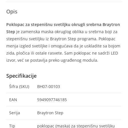
Opis
Poklopac za stepenišnu svetiljku okrugli srebrna Braytron
Step
je zamenska maska okruglog oblika u srebrna boji za
stepenišnu svetiljku iz Braytron Step programa. Poklopac
menja izgled svetiljke i omogućava da je uskladite sa bojom
zida, pločica ili ostale rasvete. Sam poklopac ne sadrži LED
izvor, već se postavlja preko ugrađenog modula.
Specifikacije
Šifra (SKU)
BH07-00103
EAN
5949097746185
Serija
Braytron Step
Tip
poklopac (maska) za stepenišnu svetiljku