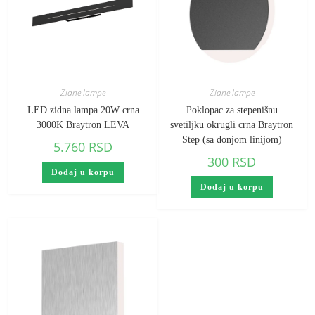
Zidne lampe
Zidne lampe
LED zidna lampa 20W crna
Poklopac za stepenišnu
3000K Braytron LEVA
svetiljku okrugli crna Braytron
Step (sa donjom linijom)
5.760
RSD
300
RSD
Dodaj u korpu
Dodaj u korpu