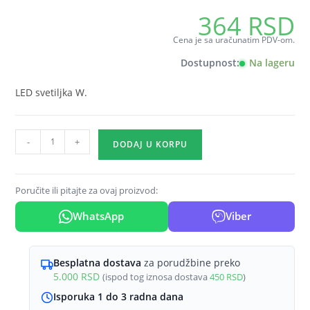
364
RSD
Cena je sa uračunatim PDV-om.
Dostupnost:
Na lageru
LED svetiljka W.
Poklopac
-
+
DODAJ U KORPU
za
stepenišnu
svetiljku
Poručite ili pitajte za ovaj proizvod:
okrugli
WhatsApp
Viber
srebrna
Braytron
Step
Besplatna dostava
za porudžbine preko
(obodno
5.000
RSD
(ispod tog iznosa dostava
450
RSD
)
svetlo)
Isporuka 1 do 3 radna dana