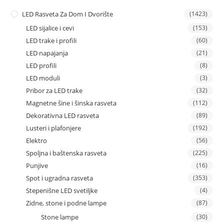
LED Rasveta Za Dom I Dvorište
(1423)
LED sijalice i cevi
(153)
LED trake i profili
(60)
LED napajanja
(21)
LED profili
(8)
LED moduli
(3)
Pribor za LED trake
(32)
Magnetne šine i šinska rasveta
(112)
Dekorativna LED rasveta
(89)
Lusteri i plafonjere
(192)
Elektro
(56)
Spoljna i baštenska rasveta
(225)
Punjive
(16)
Spot i ugradna rasveta
(353)
Stepenišne LED svetiljke
(4)
Zidne, stone i podne lampe
(87)
Stone lampe
(30)