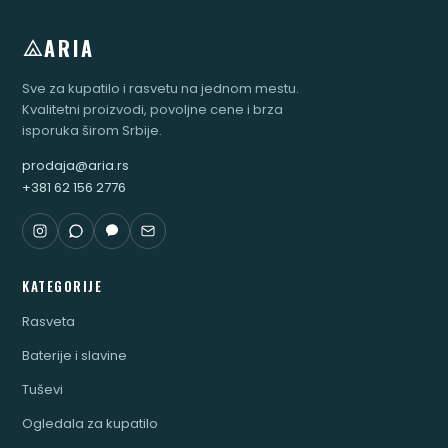
ARIA
Sve za kupatilo i rasvetu na jednom mestu.
Kvalitetni proizvodi, povoljne cene i brza
isporuka širom Srbije.
prodaja@aria.rs
+381 62 156 2776
KATEGORIJE
Rasveta
Baterije i slavine
Tuševi
Ogledala za kupatilo