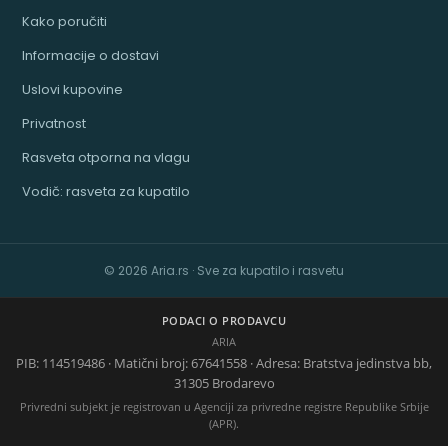
Kako poručiti
Informacije o dostavi
Uslovi kupovine
Privatnost
Rasveta otporna na vlagu
Vodič: rasveta za kupatilo
© 2026 Aria.rs · Sve za kupatilo i rasvetu
PODACI O PRODAVCU
ARIA
PIB: 114519486 · Matični broj: 67641558 · Adresa: Bratstva jedinstva bb,
31305 Brodarevo
Privredni subjekt je registrovan u Agenciji za privredne registre Republike Srbije
(APR).