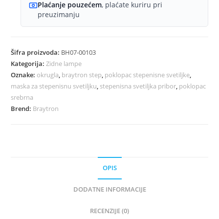
količina
Plaćanje pouzećem
, plaćate kuriru pri
preuzimanju
Šifra proizvoda:
BH07-00103
Kategorija:
Zidne lampe
Oznake:
okrugla
,
braytron step
,
poklopac stepenisne svetiljke
,
maska za stepenisnu svetiljku
,
stepenisna svetiljka pribor
,
poklopac
srebrna
Brend:
Braytron
OPIS
DODATNE INFORMACIJE
RECENZIJE (0)