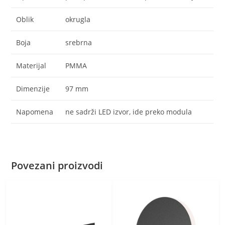
Oblik
okrugla
Boja
srebrna
Materijal
PMMA
Dimenzije
97 mm
Napomena
ne sadrži LED izvor, ide preko modula
Povezani proizvodi