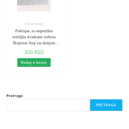
Zidne lampe
Poklopac za stepenišnu
svetiljku kvadratni srebrna
Braytron Step (sa donjom
linijom)
300
RSD
Dodaj u korpu
Pretraga
PRETRAGA