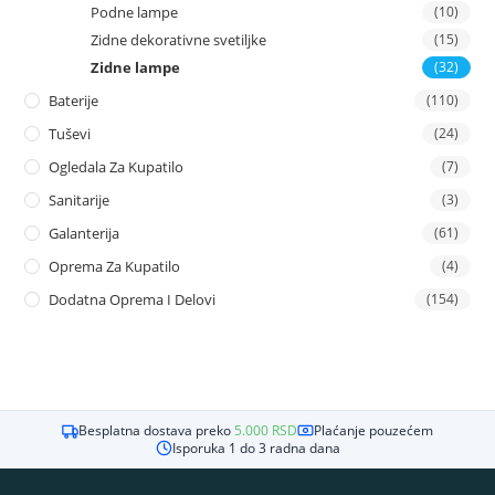
Podne lampe
(10)
Zidne dekorativne svetiljke
(15)
Zidne lampe
(32)
Baterije
(110)
Tuševi
(24)
Ogledala Za Kupatilo
(7)
Sanitarije
(3)
Galanterija
(61)
Oprema Za Kupatilo
(4)
Dodatna Oprema I Delovi
(154)
Besplatna dostava preko
5.000
RSD
Plaćanje pouzećem
Isporuka 1 do 3 radna dana