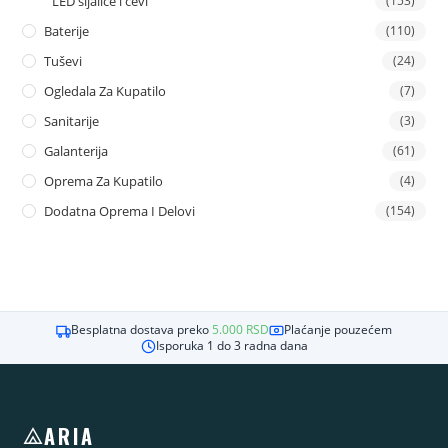
LED sijalice i cevi
(153)
Baterije
(110)
Tuševi
(24)
Ogledala Za Kupatilo
(7)
Sanitarije
(3)
Galanterija
(61)
Oprema Za Kupatilo
(4)
Dodatna Oprema I Delovi
(154)
Besplatna dostava preko
5.000
RSD
Plaćanje pouzećem
Isporuka 1 do 3 radna dana
ARIA