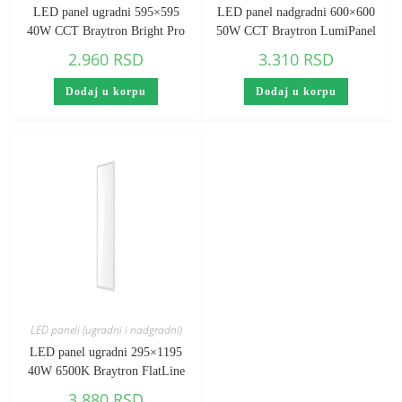
LED panel ugradni 595×595
LED panel nadgradni 600×600
40W CCT Braytron Bright Pro
50W CCT Braytron LumiPanel
2.960
RSD
3.310
RSD
Dodaj u korpu
Dodaj u korpu
LED paneli (ugradni i nadgradni)
LED panel ugradni 295×1195
40W 6500K Braytron FlatLine
3.880
RSD