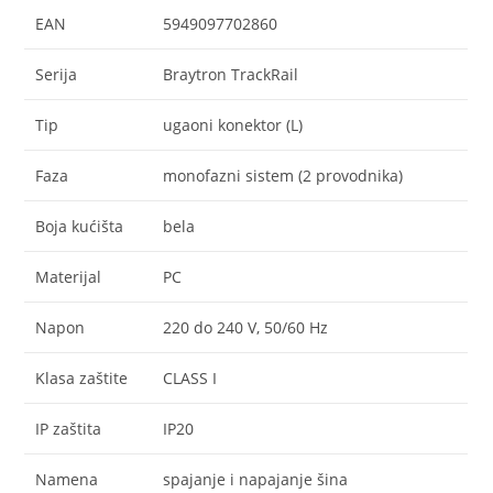
EAN
5949097702860
Serija
Braytron TrackRail
Tip
ugaoni konektor (L)
Faza
monofazni sistem (2 provodnika)
Boja kućišta
bela
Materijal
PC
Napon
220 do 240 V, 50/60 Hz
Klasa zaštite
CLASS I
IP zaštita
IP20
Namena
spajanje i napajanje šina