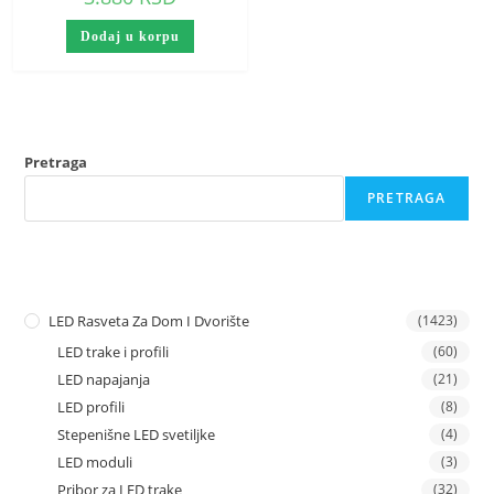
Dodaj u korpu
Pretraga
PRETRAGA
LED Rasveta Za Dom I Dvorište
(1423)
LED trake i profili
(60)
LED napajanja
(21)
LED profili
(8)
Stepenišne LED svetiljke
(4)
LED moduli
(3)
Pribor za LED trake
(32)