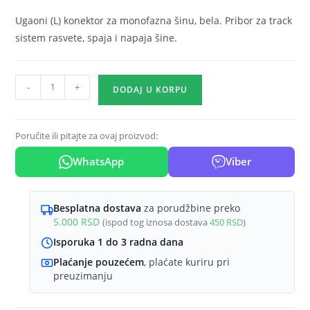
Ugaoni (L) konektor za monofazna šinu, bela. Pribor za track
sistem rasvete, spaja i napaja šine.
Ugaoni
-
+
DODAJ U KORPU
konektor
(L)
za
Poručite ili pitajte za ovaj proizvod:
šinu
WhatsApp
Viber
monofazna
bela
Braytron
Besplatna dostava
za porudžbine preko
TrackRail
5.000
RSD
(ispod tog iznosa dostava
450
RSD
)
količina
Isporuka 1 do 3 radna dana
Plaćanje pouzećem
, plaćate kuriru pri
preuzimanju