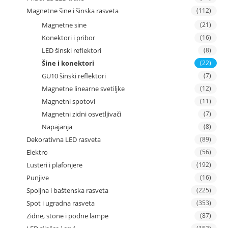
Magnetne šine i šinska rasveta
(112)
Magnetne sine
(21)
Konektori i pribor
(16)
LED šinski reflektori
(8)
Šine i konektori
(22)
GU10 šinski reflektori
(7)
Magnetne linearne svetiljke
(12)
Magnetni spotovi
(11)
Magnetni zidni osvetljivači
(7)
Napajanja
(8)
Dekorativna LED rasveta
(89)
Elektro
(56)
Lusteri i plafonjere
(192)
Punjive
(16)
Spoljna i baštenska rasveta
(225)
Spot i ugradna rasveta
(353)
Zidne, stone i podne lampe
(87)