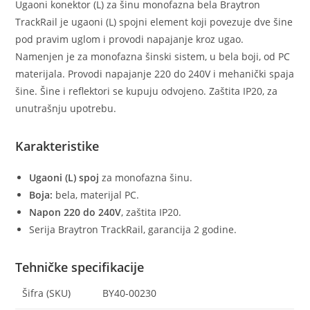
Ugaoni konektor (L) za šinu monofazna bela Braytron
TrackRail je ugaoni (L) spojni element koji povezuje dve šine
pod pravim uglom i provodi napajanje kroz ugao.
Namenjen je za monofazna šinski sistem, u bela boji, od PC
materijala. Provodi napajanje 220 do 240V i mehanički spaja
šine. Šine i reflektori se kupuju odvojeno. Zaštita IP20, za
unutrašnju upotrebu.
Karakteristike
Ugaoni (L) spoj
za monofazna šinu.
Boja:
bela, materijal PC.
Napon 220 do 240V
, zaštita IP20.
Serija Braytron TrackRail, garancija 2 godine.
Tehničke specifikacije
Šifra (SKU)
BY40-00230