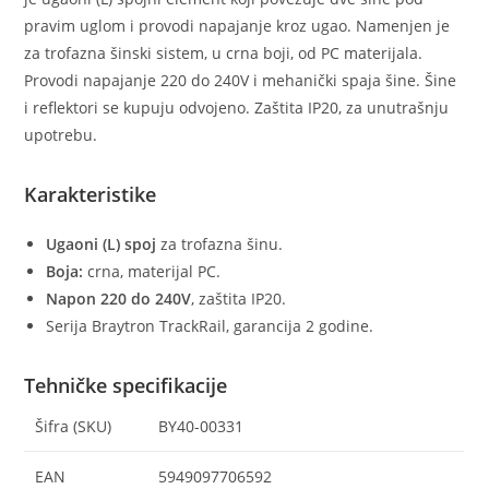
pravim uglom i provodi napajanje kroz ugao. Namenjen je
za trofazna šinski sistem, u crna boji, od PC materijala.
Provodi napajanje 220 do 240V i mehanički spaja šine. Šine
i reflektori se kupuju odvojeno. Zaštita IP20, za unutrašnju
upotrebu.
Karakteristike
Ugaoni (L) spoj
za trofazna šinu.
Boja:
crna, materijal PC.
Napon 220 do 240V
, zaštita IP20.
Serija Braytron TrackRail, garancija 2 godine.
Tehničke specifikacije
Šifra (SKU)
BY40-00331
EAN
5949097706592