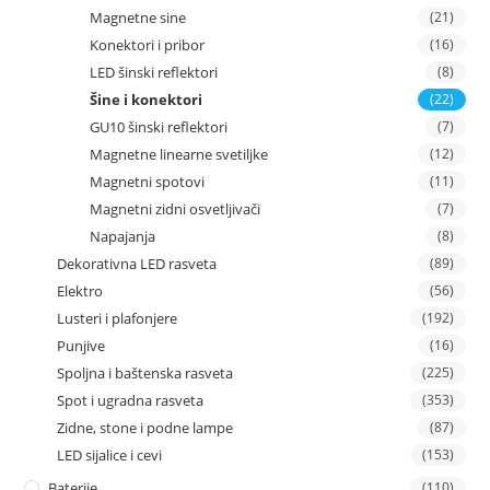
Magnetne sine
(21)
Konektori i pribor
(16)
LED šinski reflektori
(8)
Šine i konektori
(22)
GU10 šinski reflektori
(7)
Magnetne linearne svetiljke
(12)
Magnetni spotovi
(11)
Magnetni zidni osvetljivači
(7)
Napajanja
(8)
Dekorativna LED rasveta
(89)
Elektro
(56)
Lusteri i plafonjere
(192)
Punjive
(16)
Spoljna i baštenska rasveta
(225)
Spot i ugradna rasveta
(353)
Zidne, stone i podne lampe
(87)
LED sijalice i cevi
(153)
Baterije
(110)