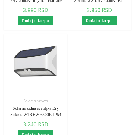
40W 6500K Braytron FlatLine
Solaris W2 15W 4000K IP54
3.880
RSD
3.850
RSD
Dodaj u korpu
Dodaj u korpu
Solarna rasveta
Solarna zidna svetiljka Bry
Solaris W1B 6W 6500K IP54
3.240
RSD
Dodaj u korpu