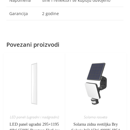
Napomena
šine i reflektori se kupuju odvojeno
Garancija
2 godine
Povezani proizvodi
LED paneli (ugradni i nadgradni)
Solarna rasveta
LED panel ugradni 295×1195
Solarna zidna svetiljka Bry