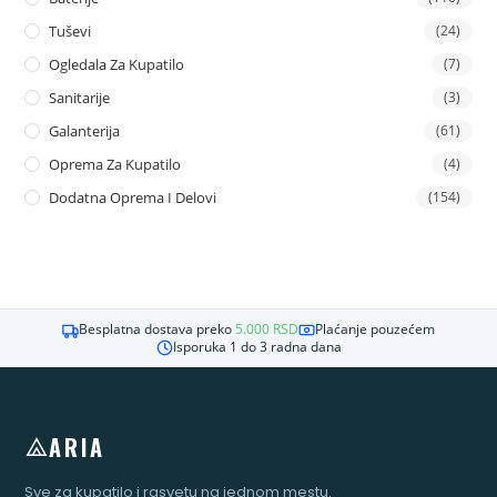
Tuševi
(24)
Ogledala Za Kupatilo
(7)
Sanitarije
(3)
Galanterija
(61)
Oprema Za Kupatilo
(4)
Dodatna Oprema I Delovi
(154)
Besplatna dostava preko
5.000
RSD
Plaćanje pouzećem
Isporuka 1 do 3 radna dana
ARIA
Sve za kupatilo i rasvetu na jednom mestu.