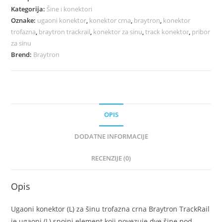
Kategorija:
Šine i konektori
Oznake:
ugaoni konektor
,
konektor crna
,
braytron
,
konektor
trofazna
,
braytron trackrail
,
konektor za sinu
,
track konektor
,
pribor
za sinu
Brend:
Braytron
OPIS
DODATNE INFORMACIJE
RECENZIJE (0)
Opis
Ugaoni konektor (L) za šinu trofazna crna Braytron TrackRail
je ugaoni (L) spojni element koji povezuje dve šine pod