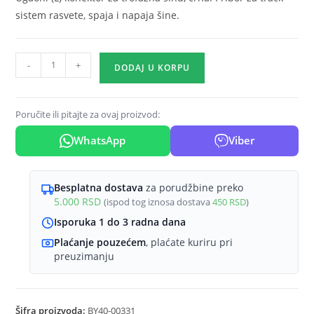
sistem rasvete, spaja i napaja šine.
Ugaoni
-
+
DODAJ U KORPU
konektor
(L)
za
Poručite ili pitajte za ovaj proizvod:
šinu
WhatsApp
Viber
trofazna
crna
Braytron
Besplatna dostava
za porudžbine preko
TrackRail
5.000
RSD
(ispod tog iznosa dostava
450
RSD
)
količina
Isporuka 1 do 3 radna dana
Plaćanje pouzećem
, plaćate kuriru pri
preuzimanju
Šifra proizvoda:
BY40-00331