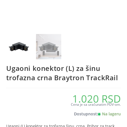
Ugaoni konektor (L) za šinu
trofazna crna Braytron TrackRail
1.020
RSD
Cena je sa uračunatim PDV-om.
Dostupnost:
Na lageru
Ugaoni (L) konektor za trofazna šinu, crna. Pribor za track