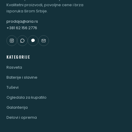
Kvalitetni proizvodi, povoljne cene i brza
isporuka širom Srbije.
prodaja@aria.rs
+381 62 156 2776
KATEGORIJE
Rasveta
Baterije i slavine
Tuševi
Ogledala za kupatilo
Galanterija
Delovi i oprema