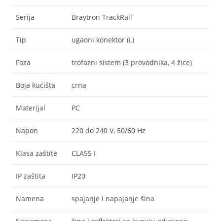
Serija
Braytron TrackRail
Tip
ugaoni konektor (L)
Faza
trofazni sistem (3 provodnika, 4 žice)
Boja kućišta
crna
Materijal
PC
Napon
220 do 240 V, 50/60 Hz
Klasa zaštite
CLASS I
IP zaštita
IP20
Namena
spajanje i napajanje šina