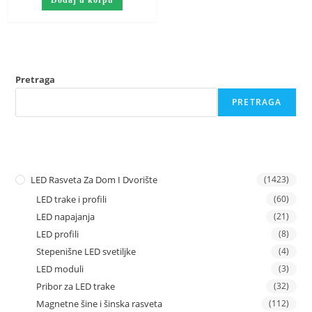
Pretraga
PRETRAGA
LED Rasveta Za Dom I Dvorište
(1423)
LED trake i profili
(60)
LED napajanja
(21)
LED profili
(8)
Stepenišne LED svetiljke
(4)
LED moduli
(3)
Pribor za LED trake
(32)
Magnetne šine i šinska rasveta
(112)