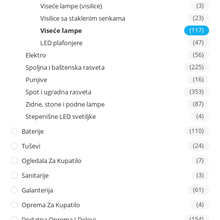
Viseće lampe (visilice)
(3)
Visilice sa staklenim senkama
(23)
Viseće lampe
(117)
LED plafonjere
(47)
Elektro
(56)
Spoljna i baštenska rasveta
(225)
Punjive
(16)
Spot i ugradna rasveta
(353)
Zidne, stone i podne lampe
(87)
Stepenišne LED svetiljke
(4)
Baterije
(110)
Tuševi
(24)
Ogledala Za Kupatilo
(7)
Sanitarije
(3)
Galanterija
(61)
Oprema Za Kupatilo
(4)
Dodatna Oprema I Delovi
(154)