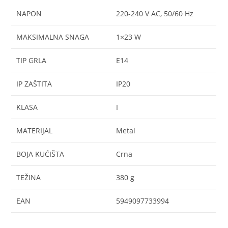
NAPON
220-240 V AC, 50/60 Hz
MAKSIMALNA SNAGA
1×23 W
TIP GRLA
E14
IP ZAŠTITA
IP20
KLASA
I
MATERIJAL
Metal
BOJA KUĆIŠTA
Crna
TEŽINA
380 g
EAN
5949097733994