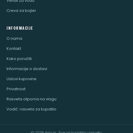
Ventili za vodu
Creva za bojler
INFORMACIJE
O nama
Kontakt
Kako poručiti
Informacije o dostavi
Uslovi kupovine
Privatnost
Rasveta otporna na vlagu
Vodič: rasveta za kupatilo
© 2026 Aria.rs · Sve za kupatilo i rasvetu