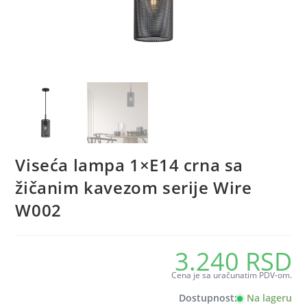
Viseća lampa 1×E14 crna sa
žičanim kavezom serije Wire
W002
3.240
RSD
Cena je sa uračunatim PDV-om.
Dostupnost:
Na lageru