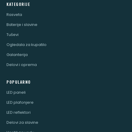
KATEGORIJE
Rasveta
Baterije i slavine
Tuševi
Ogledala za kupatilo
Galanterija
Delovi i oprema
POPULARNO
LED paneli
LED plafonjere
LED reflektori
Delovi za slavine