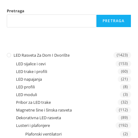
Pretraga
PRETRAGA
LED Rasveta Za Dom I Dvorište
(1423)
LED sijalice i cevi
(153)
LED trake i profili
(60)
LED napajanja
(21)
LED profili
(8)
LED moduli
(3)
Pribor za LED trake
(32)
Magnetne šine i šinska rasveta
(112)
Dekorativna LED rasveta
(89)
Lusteri i plafonjere
(192)
Plafonski ventilatori
(2)