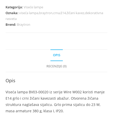
Kategorija:
Viseće lampe
Oznaka:
viseća lampa,braytron,crna,E14,žičani kavez,dekorativna
rasveta
Brend:
Braytron
OPIS
RECENZIJE (0)
Opis
Viseća lampa BV03-00020 iz serije Wire W002 koristi manje
E14 grlo i crni žičani kavezasti abažur. Otvorena žičana
struktura naglašava sijalicu. Grlo prima sijalicu do 23 W,
masa armature 380 g, klasa I, IP20.