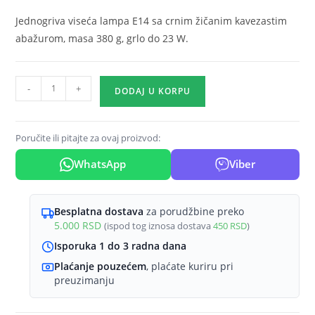
Jednogriva viseća lampa E14 sa crnim žičanim kavezastim
abažurom, masa 380 g, grlo do 23 W.
Viseća
-
+
DODAJ U KORPU
lampa
1×E14
crna
Poručite ili pitajte za ovaj proizvod:
sa
WhatsApp
Viber
žičanim
kavezom
serije
Besplatna dostava
za porudžbine preko
Wire
5.000
RSD
(ispod tog iznosa dostava
450
RSD
)
W002
Isporuka 1 do 3 radna dana
količina
Plaćanje pouzećem
, plaćate kuriru pri
preuzimanju