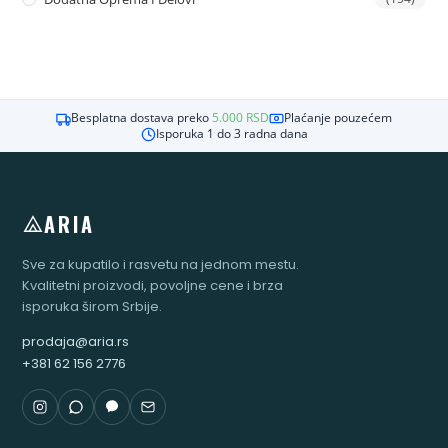
Besplatna dostava preko
5.000
RSD
Plaćanje pouzećem
Isporuka 1 do 3 radna dana
ARIA
Sve za kupatilo i rasvetu na jednom mestu.
Kvalitetni proizvodi, povoljne cene i brza
isporuka širom Srbije.
prodaja@aria.rs
+381 62 156 2776