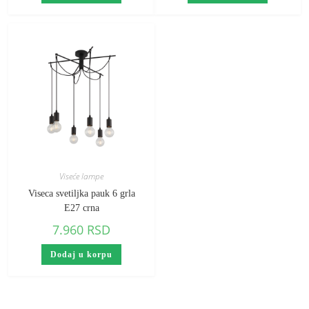
Viseće lampe
Viseca svetiljka pauk 6 grla
E27 crna
7.960
RSD
Dodaj u korpu