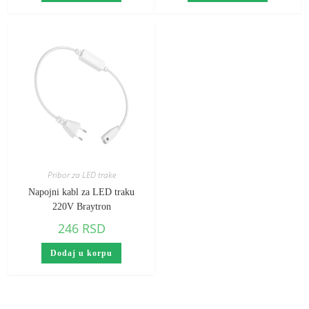
Pribor za LED trake
Napojni kabl za LED traku
220V Braytron
246
RSD
Dodaj u korpu