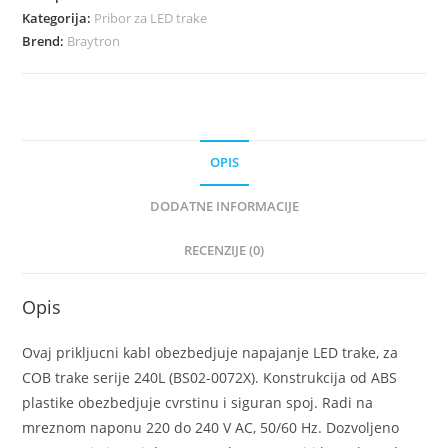
Kategorija:
Pribor za LED trake
Brend:
Braytron
OPIS
DODATNE INFORMACIJE
RECENZIJE (0)
Opis
Ovaj prikljucni kabl obezbedjuje napajanje LED trake, za
COB trake serije 240L (BS02-0072X). Konstrukcija od ABS
plastike obezbedjuje cvrstinu i siguran spoj. Radi na
mreznom naponu 220 do 240 V AC, 50/60 Hz. Dozvoljeno