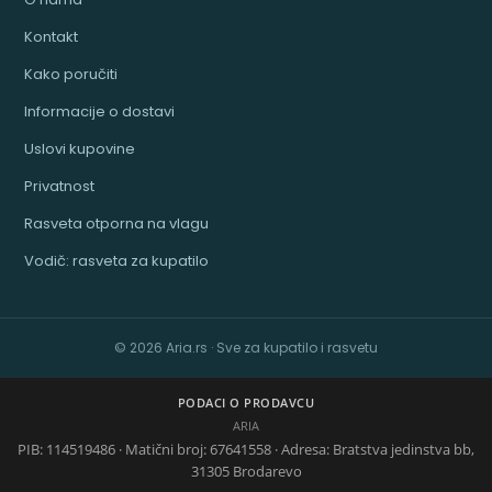
Kontakt
Kako poručiti
Informacije o dostavi
Uslovi kupovine
Privatnost
Rasveta otporna na vlagu
Vodič: rasveta za kupatilo
© 2026 Aria.rs · Sve za kupatilo i rasvetu
PODACI O PRODAVCU
ARIA
PIB: 114519486 · Matični broj: 67641558 · Adresa: Bratstva jedinstva bb,
31305 Brodarevo