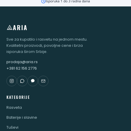
Isporuka 1 do 3 radna dana
ARIA
Sve za kupatilo i rasvetu na jednom mestu.
Kvalitetni proizvodi, povoljne cene i brza
isporuka širom Srbije.
prodaja@aria.rs
+381 62 156 2776
KATEGORIJE
Rasveta
Baterije i slavine
Tuševi