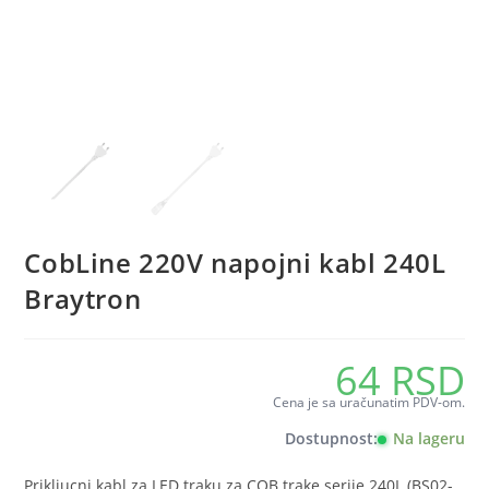
CobLine 220V napojni kabl 240L
Braytron
64
RSD
Cena je sa uračunatim PDV-om.
Dostupnost:
Na lageru
Prikljucni kabl za LED traku za COB trake serije 240L (BS02-