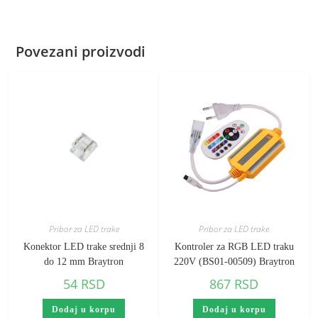
Povezani proizvodi
Pribor za LED trake
Pribor za LED trake
Konektor LED trake srednji 8
Kontroler za RGB LED traku
do 12 mm Braytron
220V (BS01-00509) Braytron
54
RSD
867
RSD
Dodaj u korpu
Dodaj u korpu