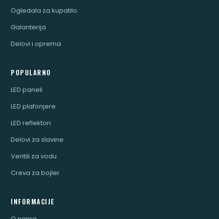
Ogledala za kupatilo
Galanterija
Delovi i oprema
POPULARNO
LED paneli
LED plafonjere
LED reflektori
Delovi za slavine
Ventili za vodu
Creva za bojler
INFORMACIJE
O nama