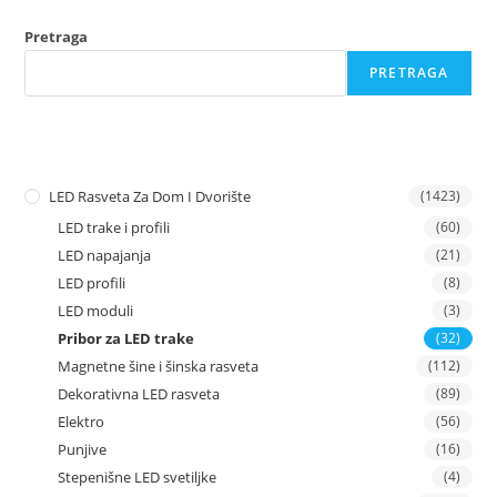
Pretraga
PRETRAGA
LED Rasveta Za Dom I Dvorište
(1423)
LED trake i profili
(60)
LED napajanja
(21)
LED profili
(8)
LED moduli
(3)
Pribor za LED trake
(32)
Magnetne šine i šinska rasveta
(112)
Dekorativna LED rasveta
(89)
Elektro
(56)
Punjive
(16)
Stepenišne LED svetiljke
(4)