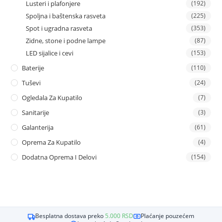
Lusteri i plafonjere
(192)
Spoljna i baštenska rasveta
(225)
Spot i ugradna rasveta
(353)
Zidne, stone i podne lampe
(87)
LED sijalice i cevi
(153)
Baterije
(110)
Tuševi
(24)
Ogledala Za Kupatilo
(7)
Sanitarije
(3)
Galanterija
(61)
Oprema Za Kupatilo
(4)
Dodatna Oprema I Delovi
(154)
Besplatna dostava preko
5.000
RSD
Plaćanje pouzećem