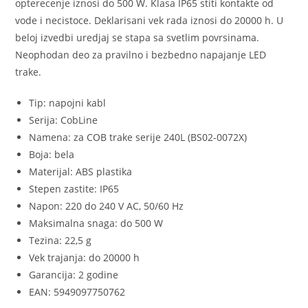
opterecenje iznosi do 500 W. Klasa IP65 stiti kontakte od
vode i necistoce. Deklarisani vek rada iznosi do 20000 h. U
beloj izvedbi uredjaj se stapa sa svetlim povrsinama.
Neophodan deo za pravilno i bezbedno napajanje LED
trake.
Tip: napojni kabl
Serija: CobLine
Namena: za COB trake serije 240L (BS02-0072X)
Boja: bela
Materijal: ABS plastika
Stepen zastite: IP65
Napon: 220 do 240 V AC, 50/60 Hz
Maksimalna snaga: do 500 W
Tezina: 22,5 g
Vek trajanja: do 20000 h
Garancija: 2 godine
EAN: 5949097750762