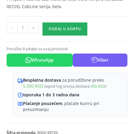
0072X), CobLine serija, bela.
CobLine
-
+
DODAJ U KORPU
220V
napojni
kabl
Poručite ili pitajte za ovaj proizvod:
240L
WhatsApp
Viber
Braytron
količina
Besplatna dostava
za porudžbine preko
5.000
RSD
(ispod tog iznosa dostava
450
RSD
)
Isporuka 1 do 3 radna dana
Plaćanje pouzećem
, plaćate kuriru pri
preuzimanju
Šifra proizvoda:
BS02-99720