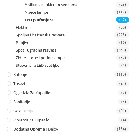
Visilice sa staklenim senkama
(23)
Viseće lampe
(117)
LED plafonjere
(47)
Elektro
(56)
Spoljna i baštenska rasveta
(225)
Punjive
(16)
Spot i ugradna rasveta
(353)
Zidne, stone i podne lampe
(87)
Stepenišne LED svetiljke
(4)
Baterije
(110)
Tuševi
(24)
Ogledala Za Kupatilo
(7)
Sanitarije
(3)
Galanterija
(61)
Oprema Za Kupatilo
(4)
Dodatna Oprema I Delovi
(154)