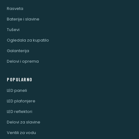
Rasveta
Baterije i slavine
Tuševi
Ogledala za kupatilo
Galanterija
Delovi i oprema
POPULARNO
LED paneli
LED plafonjere
LED reflektori
Delovi za slavine
Ventili za vodu