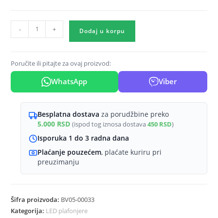
Plafonjera
-
+
kupola
Dodaj u korpu
E27
crna
količina
Poručite ili pitajte za ovaj proizvod:
WhatsApp
Viber
Besplatna dostava
za porudžbine preko
5.000
RSD
(ispod tog iznosa dostava
450
RSD
)
Isporuka 1 do 3 radna dana
Plaćanje pouzećem
, plaćate kuriru pri
preuzimanju
Šifra proizvoda:
BV05-00033
Kategorija:
LED plafonjere