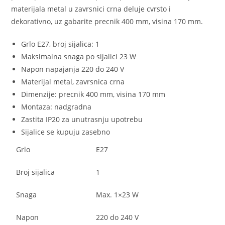
materijala metal u zavrsnici crna deluje cvrsto i
dekorativno, uz gabarite precnik 400 mm, visina 170 mm.
Grlo E27, broj sijalica: 1
Maksimalna snaga po sijalici 23 W
Napon napajanja 220 do 240 V
Materijal metal, zavrsnica crna
Dimenzije: precnik 400 mm, visina 170 mm
Montaza: nadgradna
Zastita IP20 za unutrasnju upotrebu
Sijalice se kupuju zasebno
Grlo
E27
Broj sijalica
1
Snaga
Max. 1×23 W
Napon
220 do 240 V