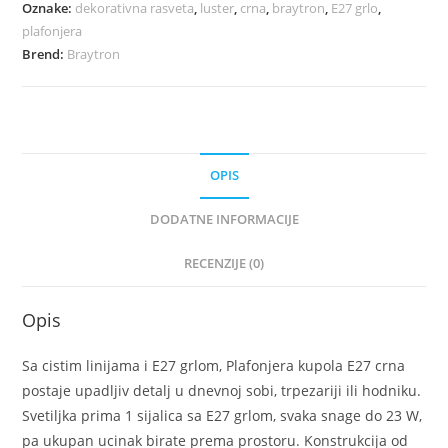
Oznake:
dekorativna rasveta
,
luster
,
crna
,
braytron
,
E27 grlo
,
plafonjera
Brend:
Braytron
OPIS
DODATNE INFORMACIJE
RECENZIJE (0)
Opis
Sa cistim linijama i E27 grlom, Plafonjera kupola E27 crna
postaje upadljiv detalj u dnevnoj sobi, trpezariji ili hodniku.
Svetiljka prima 1 sijalica sa E27 grlom, svaka snage do 23 W,
pa ukupan ucinak birate prema prostoru. Konstrukcija od