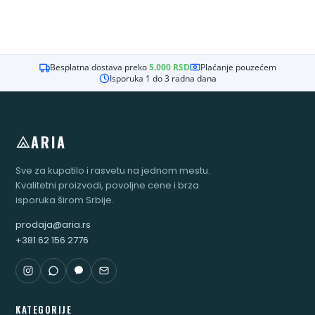
Besplatna dostava preko
5.000
RSD
Plaćanje pouzećem
Isporuka 1 do 3 radna dana
ARIA
Sve za kupatilo i rasvetu na jednom mestu.
Kvalitetni proizvodi, povoljne cene i brza
isporuka širom Srbije.
prodaja@aria.rs
+381 62 156 2776
KATEGORIJE