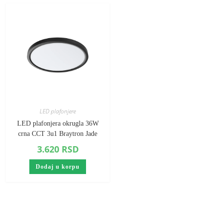
LED plafonjere
LED plafonjera okrugla 36W
crna CCT 3u1 Braytron Jade
3.620
RSD
Dodaj u korpu