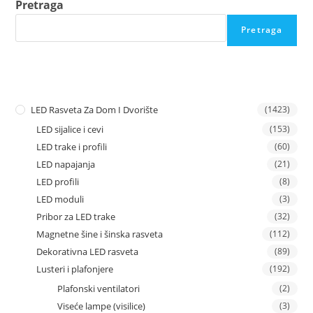
Pretraga
Pretraga
LED Rasveta Za Dom I Dvorište
(1423)
LED sijalice i cevi
(153)
LED trake i profili
(60)
LED napajanja
(21)
LED profili
(8)
LED moduli
(3)
Pribor za LED trake
(32)
Magnetne šine i šinska rasveta
(112)
Dekorativna LED rasveta
(89)
Lusteri i plafonjere
(192)
Plafonski ventilatori
(2)
Viseće lampe (visilice)
(3)