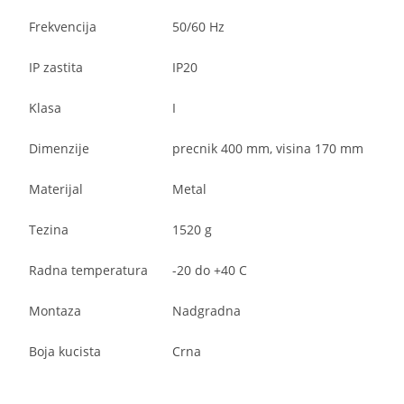
Frekvencija
50/60 Hz
IP zastita
IP20
Klasa
I
Dimenzije
precnik 400 mm, visina 170 mm
Materijal
Metal
Tezina
1520 g
Radna temperatura
-20 do +40 C
Montaza
Nadgradna
Boja kucista
Crna